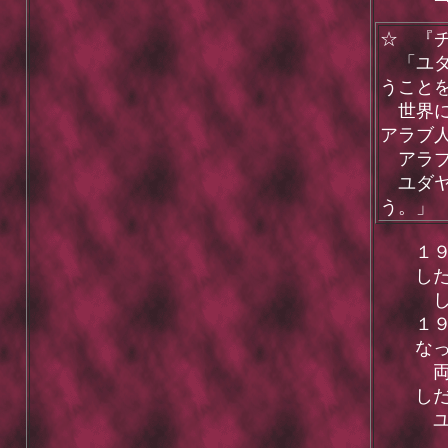
☆ 『
「ユダ
うこと
世界に
アラブ
アラブ
ユダヤ
う。」
１
し
し
１
な
両
し
ユ