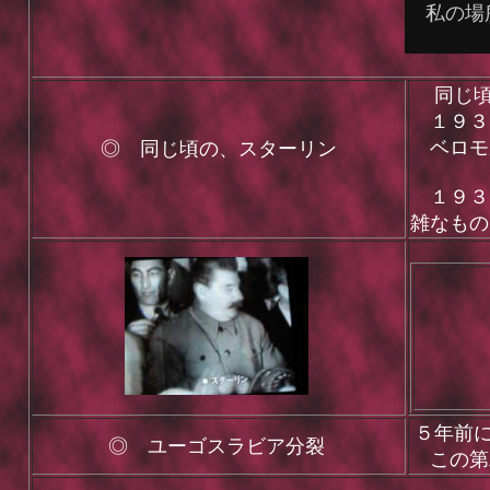
私の場
・
同じ頃
１９３９
ベロモ
◎ 同じ頃の、スターリン
１９３０
雑なもの
５年前
◎ ユーゴスラビア分裂
この第