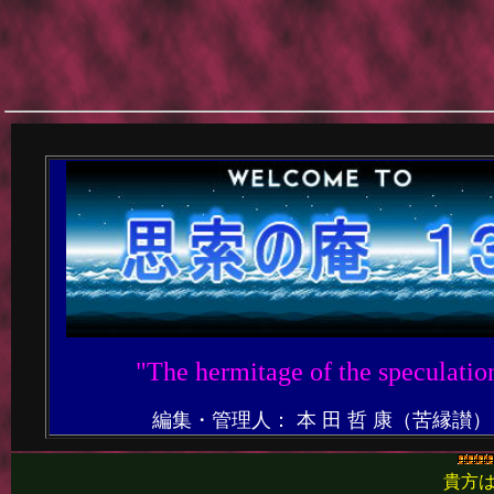
"The hermitage of the speculatio
編集・管理人： 本 田 哲 康（苦縁讃）
貴方