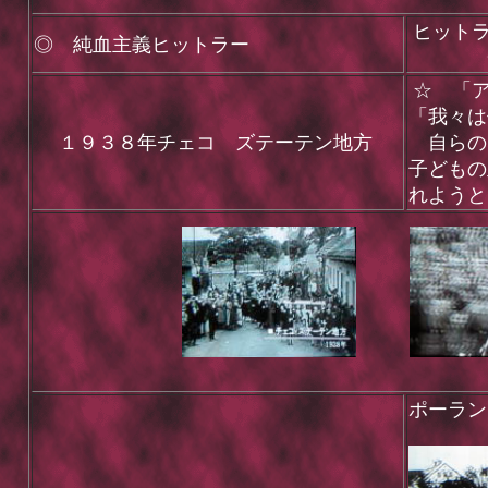
ヒット
◎ 純血主義ヒットラー
一民
☆ 「
「我々は
１９３８年チェコ ズテーテン地方
自らの民
子どもの
れようと
ポーラン