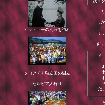
「我々
と
し
ク
ヒットラーの別荘を訪れ
リ
そ
所
☆
『
わ
わ
クロアチア独立国の樹立
わ
そ
セルビア人狩り
だ
ヤ