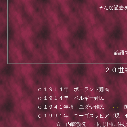
そんな過去を
論語で
２０世
○
１９１４年 ポーランド難民
○
１９１４年 ベルギー難民
○
１９４１年頃 ユダヤ難民
・・・
○
１９９１年 ユーゴスラビア（現：
☆ 内戦勃発・・同じ国に住