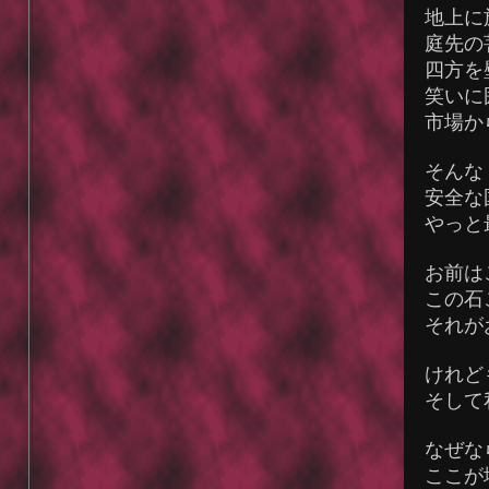
地上に
庭先の
四方を壁
笑いに
市場から
そんな
安全な国
やっと
お前は
この石
それが
けれども
そして
なぜなら
ここが