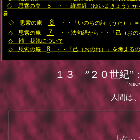
◇ 思索の庵
５
・・ 維摩経（ゆいまきょう）か
巻
６
◇ 思索の庵
・・「いのちの詩（うた）」＝
７
◇ 思索の庵
・・
法句経
から・・「己（おの
◇ 補 我執について
8
◇ 思索の庵
・・「己（おのれ）」を考えるの
１３ ”２０世紀
「NHK
人間は
しかし、そ