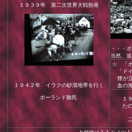
１９３９年 第二次世界大戦勃発
・・・ポ
当然、追
☆ 「
「ドイ
煙が立
１９４２年 イラクの砂漠地帯を行く
血の海
ポーランド難民
１
た
こ