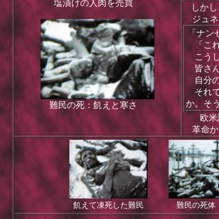
塩漬けの人肉を売買
しかし
ジュネ
「ナン
「これ
こうし
皆さん
自分の
それで
か。そ
難民の死：飢えと寒さ
欧米諸
革命か
飢えて凍死した難民
難民の死体