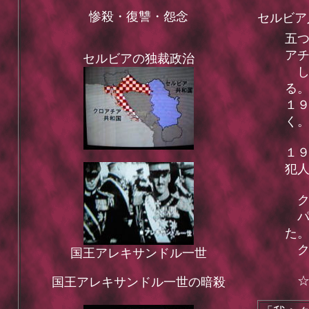
惨殺・復讐・怨念
セルビア
五
ア
セルビアの独裁政治
し
る
１
く
１
犯
ク
パ
た
ク
国王アレキサンドル一世
☆
国王アレキサンドル一世の暗殺