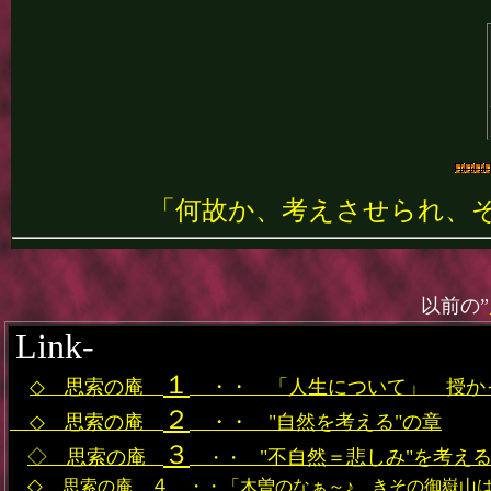
「何故か、考えさせられ、
以前の”
Link-
１
◇ 思索の庵
・・ 「人生について」 授か
２
◇
思索の庵
・・
"自然を考える"の章
３
◇ 思索の庵
"不自然＝悲しみ"を考え
・・
◇
４
思索の庵
・・「木曽のなぁ～♪ きその御嶽山は