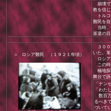
崩壊寸前
教を信じ
トルコ領
難民を自
当時、採
派遣の目
３００年
いた。革
○ ロシア難民 （１９２１年頃）
ロシア難
この時
極地探検
舞台で訴
「ナン
「わた
数百万
るべき
づいて