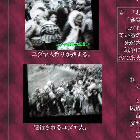
☆ 『
「金融
しかも
ている
先の大
戦争に
ユダヤ人狩りが始まる。
のであ
ヒ
れ
２
１
民
首
ダ
連行されるユダヤ人。
こ
当