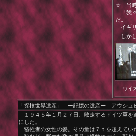
☆ 当
「我々
だ。
イギリ
しかし
ワイ
「探検世界遺産」 ー記憶の遺産ー アウシュ
１９４５年１月２７日、敗走するドイツ軍を追
にした。
犠牲者の女性の髪。その量は７ｔを超えてい