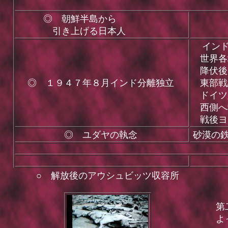
◎ 朝鮮半島から
引き上げる日本人
インド
世界各
降伏後
◎ １９４７年８月インド分離独立
東部戦
ドイツ
西側へ
戦後ヨ
◎ ユダヤの執念
砂漠の
○ 解放後のアウシュビッツ収容所
第
よ