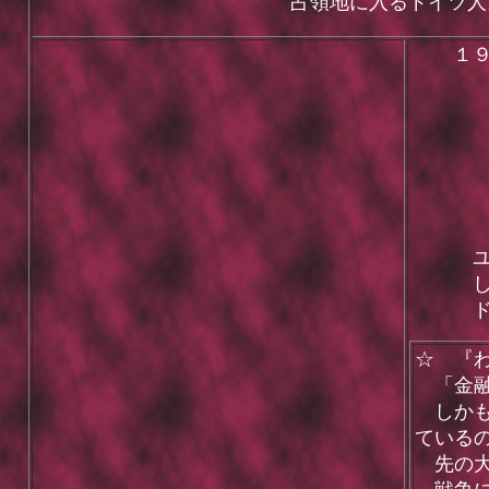
占領地に入るドイツ
１
我
我
我
ダ
ユ
し
ド
☆ 『
「金融
しかも
ている
先の大