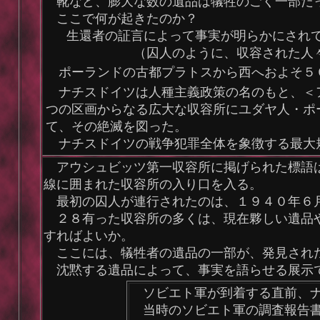
靴など、膨大な数の遺品は犠牲のごく一部だ
ここで何が起きたのか？
生還者の証言によって事実が明らかにされ
（囚人のように、収容された人々の腕
ポーランドの古都プラトスから西へおよそ５
ナチスドイツは人種主義政策の名のもと、＜ア
つの区画からなる広大な収容所にユダヤ人・ポ
て、その絶滅を図った。
ナチスドイツの戦争犯罪全体を象徴する最大
アウシュビッツ第一収容所に掲げられた標語は、「A
線に囲まれた収容所の入り口を入る。
最初の囚人が連行されたのは、１９４０年６月
２８有った収容所の多くは、現在夥しい遺品や
すればよいか。
ここには、犠牲者の遺品の一部が、発見され
沈黙する遺品によって、事実を語らせる展示
ソビエト軍が到着する直前、ナ
当時のソビエト軍の調査報告書