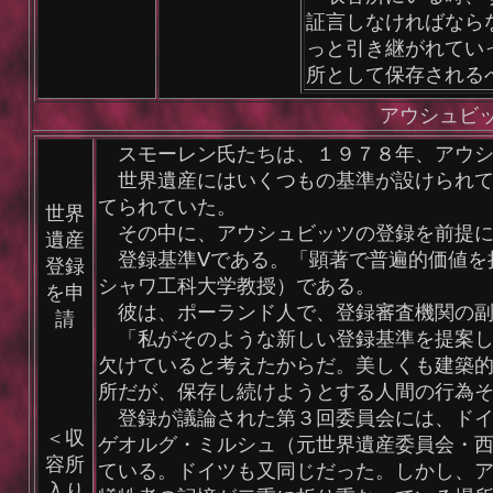
証言しなければなら
っと引き継がれてい
所として保存される
アウシュビ
スモーレン氏たちは、１９７８年、アウシ
世界遺産にはいくつもの基準が設けられて
てられていた。
世界
その中に、アウシュビッツの登録を前提に
遺産
登録基準Ⅴである。「顕著で普遍的価値を持
登録
シャワ工科大学教授）である。
を申
彼は、ポーランド人で、登録審査機関の副
請
「私がそのような新しい登録基準を提案し
欠けていると考えたからだ。美しくも建築
所だが、保存し続けようとする人間の行為
登録が議論された第３回委員会には、ドイ
＜収
ゲオルグ・ミルシュ（元世界遺産委員会・
容所
ている。ドイツも又同じだった。しかし、
入り