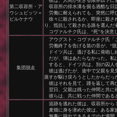
彼は、人間が生きる限界以下に食
第二収容所・ア
収容所の排水溝を掘る過酷な日課
ウシュビッツ＝
労働に耐えられても、突然に呼び
ビルケナウ
徐々に殺されるか、即座に殺され
り、抵抗して殺される路を選んだ
コヴァルチク氏は、“死”を決意
アウグスト・コヴァルチク氏「こ
労働終了を告げる笛の音が、“脱
ドイツ兵は、逃げる私に発砲し続
だが、弾はあたらなかった。私
すると、ドイツ兵は、別の囚人を
集団脱走
彼は逃げたが、途中で父親を見失
蒸すが駆け戻ろうとしたからだっ
彼はそれを見て、踵を返して再
翌日、父親は残った仲間と共に裸
彼らは、共に戦った仲間であると
追跡を逃れた彼は、収容所から１
麦畑に身を潜めた彼は、ある家族
無事に脱出できるまでの七週間、