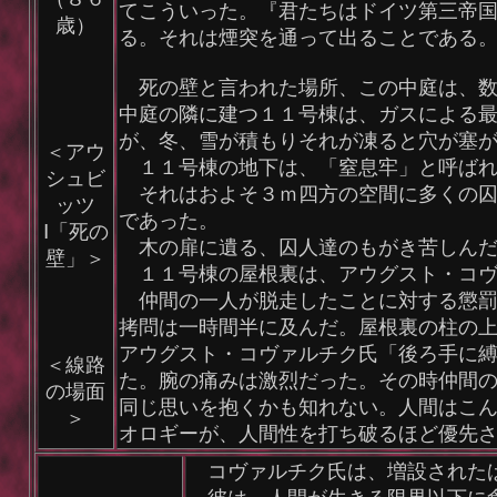
てこういった。『君たちはドイツ第三帝
歳）
る。それは煙突を通って出ることである
死の壁と言われた場所、この中庭は、数
中庭の隣に建つ１１号棟は、ガスによる
が、冬、雪が積もりそれが凍ると穴が塞
＜アウ
１１号棟の地下は、「窒息牢」と呼ばれ
シュビ
それはおよそ３ｍ四方の空間に多くの囚
ッツ
であった。
Ⅰ「死の
木の扉に遺る、囚人達のもがき苦しんだ
壁」＞
１１号棟の屋根裏は、アウグスト・コヴ
仲間の一人が脱走したことに対する懲罰
拷問は一時間半に及んだ。屋根裏の柱の
アウグスト・コヴァルチク氏「後ろ手に
＜線路
た。腕の痛みは激烈だった。その時仲間
の場面
同じ思いを抱くかも知れない。人間はこ
＞
オロギーが、人間性を打ち破るほど優先
コヴァルチク氏は、増設されたば