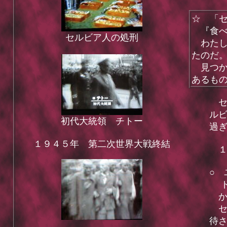
☆ 「
『食べ
セルビア人の処刑
わたし
たのだ
見つか
あるも
セ
ル
初代大統領 チトー
過
１９４５年 第二次世界大戦終結
１
○
ド
か
セ
待