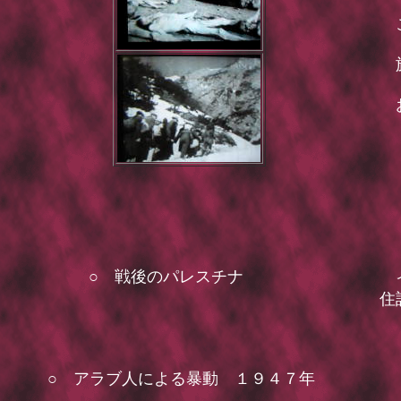
こ
旅
お
○ 戦後のパレスチナ
イ
住
○ アラブ人による暴動 １９４７年