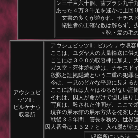
ン三千百六十個、歯ブラシ九千
あった４万３千足を遙かに上回
文書の多くが焼かれ、ナチスド
犠牲者の正確な数は解らず、少
＜靴・髪の毛の
アウシュビッツⅡ：ビルケナウ収容所
ここは、ユダヤ人の大量輸送に供え
ここには３００の収容棟に加え、大
ガス室・死体焼却炉は、ナチスドイ
殺戮と証拠隠滅という二重の犯罪を
今は、一見のどかな平原に見えるが
ここに訪れは人々はゆるがない証拠
アウシュビ
それは、囚人が命がけで隠し撮りし
ッツⅡ：
写真は、殺された仲間が、ここで焼
ビルケナウ
現在の展示館の展示方法を発案した
収容所
戦後３５年間、管長を務め、世界遺
囚人番号は１３２７と、入れ墨が消
「収容所にいる時、