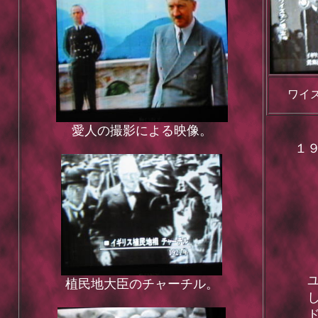
ワイ
愛人の撮影による映像。
１
我
我
我
ダ
ユ
植民地大臣のチャーチル。
し
ド