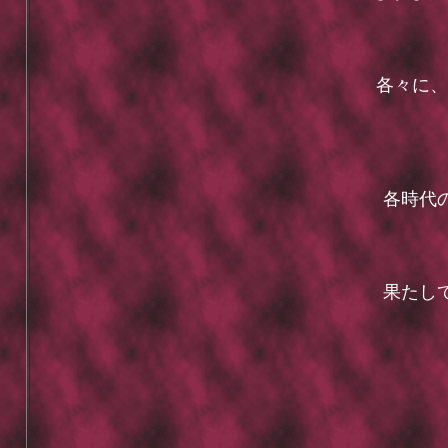
各々に、リ
各時代の
果たして
ど