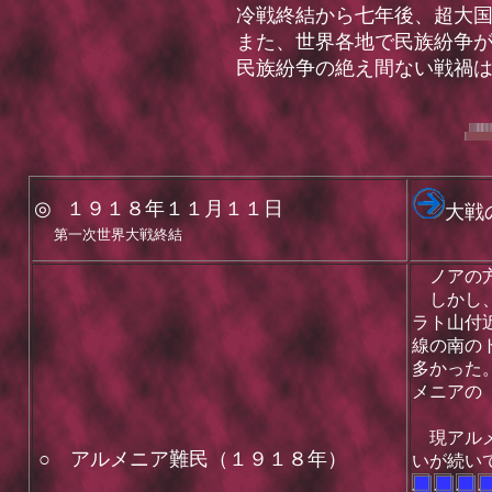
冷戦終結から七年後、超大国
また、世界各地で民族紛争が
民族紛争の絶え間ない戦禍は
◎
１９１８年１１月１１日
大戦
第一次世界大戦終結
この時
ノアの
しかし、
ラト山付
線の南の
多かった
メニアの
＊
現アル
○ アルメニア難民（１９１８年）
いが続い