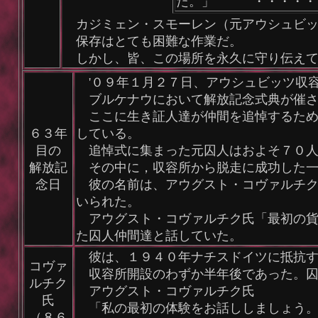
た。」 ・・・・・
カジミェン・スモーレン（元アウシュビッ
保存はとても困難な作業だ。
しかし、皆、この場所を永久に守り伝えて
'０９年１月２７日、アウシュビッツ収
ブルケナウにおいて解放記念式典が催さ
ここに生き証人達が仲間を追悼するため
６３年
している。
目の
追悼式に集まった元囚人はおよそ７０人
解放記
その中に，収容所から脱走に成功した一
念日
彼の名前は、アウグスト・コヴァルチク
いられた。
アウグスト・コヴァルチク氏「最初の貨
た囚人仲間達と話していた。
彼は、１９４０年ナチスドイツに抵抗す
コヴァ
収容所開設のわずか半年後であった。囚
ルチク
アウグスト・コヴァルチク氏
氏
「私の最初の体験をお話ししましょう。門に
（８６