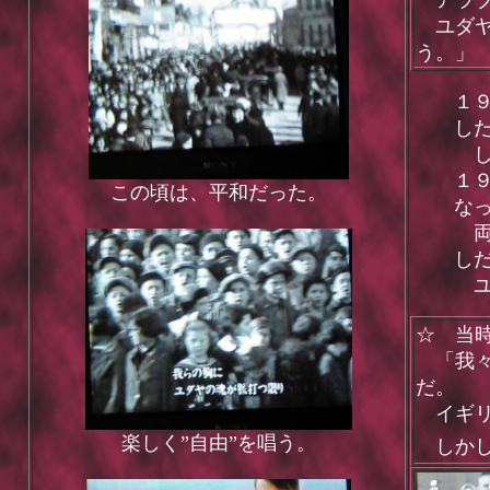
アラブ
ユダヤ
う。」
１
し
し
１
この頃は、平和だった。
な
両
し
ユ
☆ 当
「我々
だ。
イギリ
楽しく”自由”を唱う。
しかし