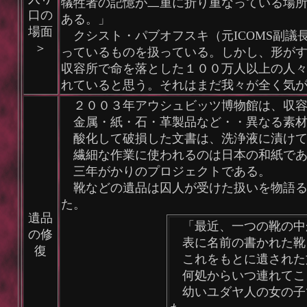
犠牲者の記憶が二重に折り重なっている場
口の
ある。」
場面
クシスト・パブオフスキ（元ICOMS副議
＞
っているものを扱っている。しかし、形が
収容所で命を落とした１００万人以上の人
れていると思う。それはまだ我々が全く気
２００３年アウシュビッツ博物館は、収容
金属・紙・石・革製品など・・異なる素材
酸化して破損した文書は、洗浄液に漬けて
繊細な作業に使われるのは日本の和紙であ
三年がかりのプロジェクトである。
靴などの遺品は囚人が受けた扱いを物語る
た。
遺品
「最近、一つの靴の中
の修
表に名前の書かれた靴
復
これをもとに遺された
何処からいつ連れてこ
幼いユダヤ人の女の子