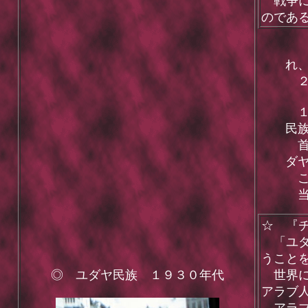
戦争に
のであ
ヒ
れ
２
１
民
首
ダ
こ
当
☆ 『
「ユダ
うこと
◎ ユダヤ民族 １９３０年代
世界に
アラブ