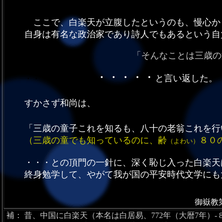
という
ここで、白楽天が立腹したというのも、慢心か
自身は有名な政治家であり詩人でもあるという自
「そんなことは三歳の
・・・・・
と言い返した。
・・・・・・・・・
すかさず和尚は、
「三歳の童子これを知るも、八十の老翁これを行
（三歳の童でも知っているのに、齢
８０
（よわい）
・・・との頂門の一針に、深く恥じ入った白楽天
終身勉学して、やがて我が国の平安時代文学にも
御嶽教第十一代管長 
補： 昔、中国に白楽天（本名は白居易、772年（大暦7年）