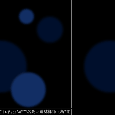
、これまた仏教で名高い道林禅師（鳥?道