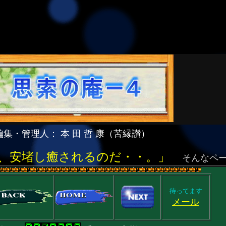
編集・管理人： 本 田 哲 康（苦縁讃）
、安堵し癒されるのだ・・。」
そんなペ
待ってます
メール