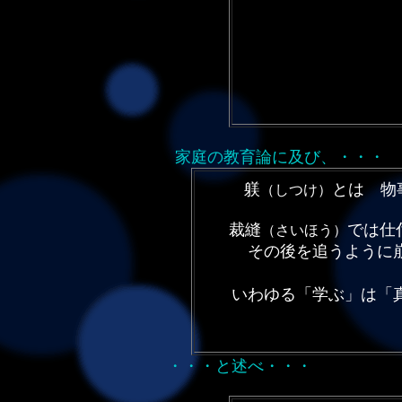
河上
家庭の教
躾
とは
（しつけ）
裁縫
では仕
（さいほう）
その後を追うよう
いわゆる「学ぶ」は「
・・