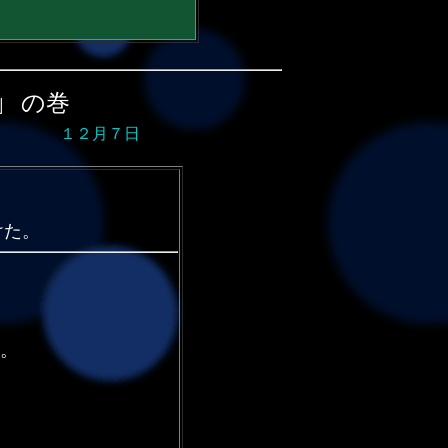
」
の巻
１２月７日
けた。
。