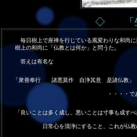
◇ 「
毎日樹上で座禅を行じている風変わりな和尚に
樹上の和尚に「仏教とは何か」と問うた。
答え
「衆善奉行 諸悪莫作 自浄其意 是諸仏教」
・・・・である
「良いことは多く成し、悪いこ
日常心を清浄にすること、これが仏教の