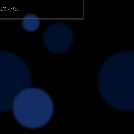
ねていた。
****