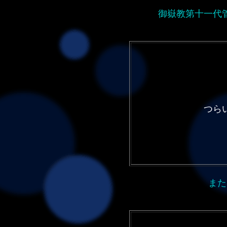
御嶽教第十一代
つら
作
また