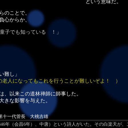
意味だ。
らのことで、
負心からか、
童子でも知っている ！」
い難し」
の老人になってもこれを行うことが難しいぞよ！ ）
は、以来この道林禅師に師事した。
大きな影響を与えた。
大桃吉雄
- 846年（会昌6年）、中唐）という詩人がいた。その白楽天が