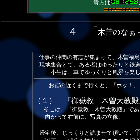
貴方は
４ 「
木曽のなぁ
仕事の仲間の有志が集まって、木曽福島
現地集合とて、ある者はゆったりと鉄道
小生は、車でゆっくりと風景を楽しみ
お宿の近くまで行くと、『ホッ！』
（１） 『御嶽教 木曽大教殿
そこは、『御嶽教 木曽大教殿』であ
向かって右前に、写真の立像。
帰宅後、じっくりと読ませて頂いて、