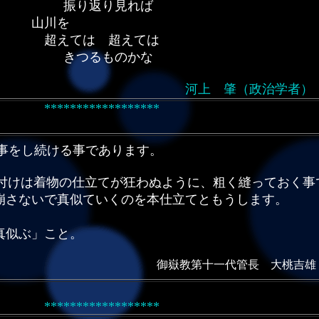
振り返り見れば
山川を
超えては 超えては
きつるものかな
 肇（政治学者）
******************
育論に及び、・
 物事をし続ける事であります
付けは着物の仕立てが狂わぬように、粗く縫っておく事
に崩さないで真似ていくのを本仕立てともうします
真似ぶ」こと。
御嶽教第十一代管長 大桃吉雄
・と述べ・
******************