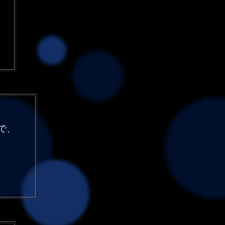
・・
。
で、
。
・・