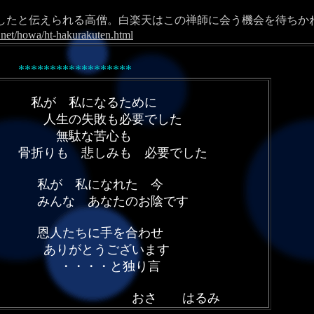
したと伝えられる高僧。白楽天はこの禅師に会う機会を待ちか
ji.net/howa/ht-hakurakuten.html
***********
私が 私になるために
人生の失敗も必要でした
無駄な苦心も
骨折りも 悲しみも 必要でした
私が 私になれた 今
みんな あなたのお陰です
恩人たちに手を合わせ
ありがとうございます
・・・・と独り言
おさ はるみ