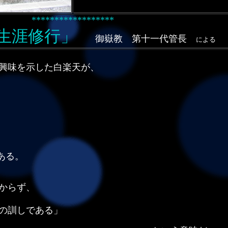
******************
生涯修行」
御嶽教 第十一代管長
による
興味を示した白楽天が、
は有名な
。
とは寸事も成すべからず、
訓しである」