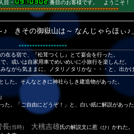
人目・
番目のお客様です。 ようこそ！
～♪ きその御嶽山は～ なんじゃらほぃ♪
******************
の在る宿で、『松茸つくし』とて宴会を行った。
で、或いは自家用車でめいめいに小旅行を楽しんだ。
ながら気ままに、ノタリノタリかな・・・と、出か
とした。そんなときに神社らしき建造物があった。
』
った。「ご自由にどうぞ！」と、白い紙に解説があった
管長
大桃吉雄
(当時)
氏の解説文に惹
かれた。
（ひ）