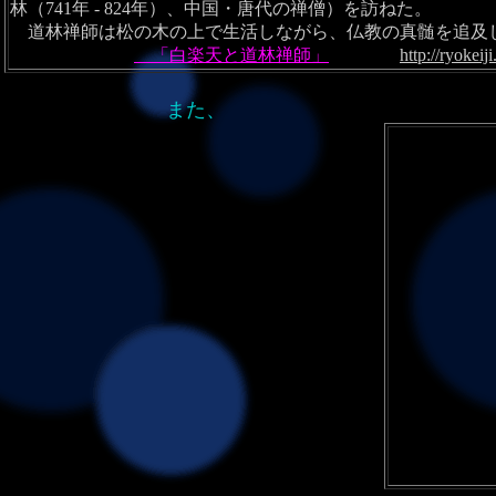
林（741年 - 824年）、中国・唐代の禅僧）を訪ねた。
道林禅師は松の木の上で生活しながら、仏教の真髄を追及
「白楽天と道林禅師」
http://ryokei
また、 ***