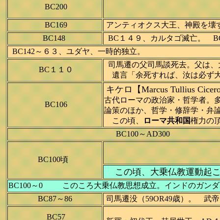
BC200
BC169
アンティオクス大王、神殿を壊す
BC148
BC１４９、カルタゴ滅亡。 B
BC142～６３、ユダヤ、一時的独立。
司馬遷の父司馬談死去。父は、
BC１１０
遺言「余死すれば、汝は必ず大
キケロ【Marcus Tullius 
古代ローマの政治家・哲学者。
BC106
論策のほか、哲学・修辞学・弁論
この頃、
ローマ共和国
権力の頂
BC100～AD300
BC100頃
この頃、大乗仏教運動起こ
BC100～0 このころ大乗仏教思想成立。インドのガン
BC87～86
司馬遷没（59OR49歳）。 武
BC57