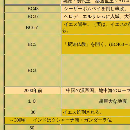
新羅：初代王 赫居
BC48
シーザーポムペイを倒し執政。
BC37
ヘロデ、エルサレムに入城、大
イエス誕生。（実は、イエスの
BC6 ?
る。
BC5
「釈迦仏教」を開く。(BC463～3
BC3
2000年前
中国の漢帝国。地中海のローマ帝国
１０
超巨大な地震
30
イエス処刑される。
～300頃 インドはクシャーナ朝・ガンダーラ仏
50