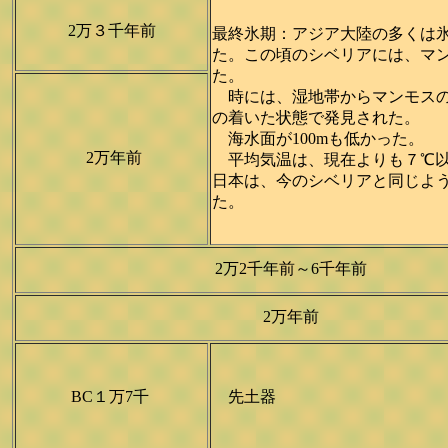
2万３千年前
最終氷期：アジア大陸の多くは
た。この頃のシベリアには、マ
た。
時には、湿地帯からマンモスの
の着いた状態で発見された。
海水面が100mも低かった。
2万年前
平均気温は、現在よりも７℃以
日本は、今のシベリアと同じよ
た。
2万2千年前～6千年前
2万年前
BC１万7千
先土器