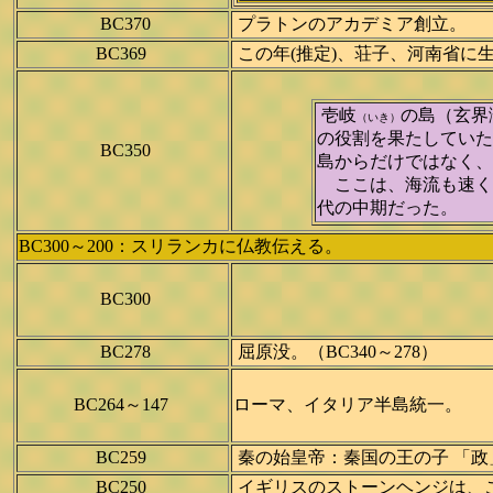
BC370
プラトンのアカデミア創立。
BC369
この年(推定)、荘子、河南省に生
壱岐
の島（玄界
（いき）
の役割を果たしていた
BC350
島からだけではなく、
ここは、海流も速く
代の中期だった。
BC300～200：スリランカに仏教伝える。
BC300
BC278
屈原没。（BC340～278）
BC264～147
ローマ、イタリア半島統一。
BC259
秦の始皇帝：秦国の王の子 「政
BC250
イギリスのストーンヘンジは、こ