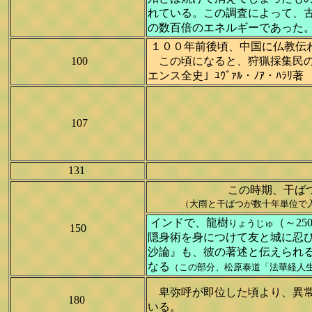
れている。この調査によって、古
の数百倍のエネルギーであった
１００年前後頃、中国に仏教伝わる
100
この頃になると、狩猟採集民の数
エンス全史」ﾕｳﾞｧﾙ・ﾉｱ・ﾊﾗﾘ著
107
131
この時期、干ば
（大雨と干ばつが数十年単位で
インドで、龍樹
（～2
りょうじゅ
150
隠身術を身につけて友と城に忍
沙論』も、彼の著述と伝えられ
なる
（この部分、松原泰道「法華経人
卑弥呼が即位した頃より、異常
180
いる。