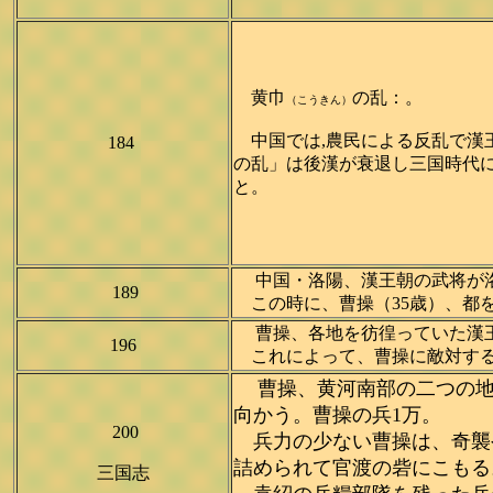
黄巾
の乱：。
（こうきん）
中国では,農民による反乱で漢
184
の乱」は後漢が衰退し三国時代
と。
中国・洛陽、漢王朝の武将が洛
189
この時に、曹操（35歳）、都
曹操、各地を彷徨っていた漢王
196
これによって、曹操に敵対する
曹操、黄河南部の二つの地域
向かう。曹操の兵1万。
200
兵力の少ない曹操は、奇襲や
詰められて官渡の砦にこもる。
三国志