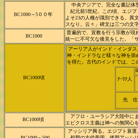
中央アジアで、完全な書記体型が発
紀元前5世紀、この頃、エジ
BC1000～5００年
よそ23の人種が識別できる。
スなり。云々」碑文は三つの文
普遍的で、宣教を行う宗教が現
BC1000
統一に不可欠な後見をした。「サピエ
アーリア人がインド・インダス
神・インドラなど様々な神を崇
を得た。古代のインドでは、こ
BC1000頃
ｱｰﾘｱ人
先 
アフロ・ユーラシア大陸中に
BC1000頃
エピクロス主義は神への無関心を特
アッシリア興る。エジプト衰運
BC1000～500
初期の古代帝国。後期アッシリ