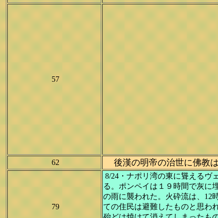
57
後漢の明帝の治世に佛教は
62
8/24・ナポリ湾の東に聳える
る。ポンペイは１９時間で灰に埋
の雨に襲われた。火砕流は、12
79
ての住民は避難したものと思われ
殆どは焼けて消えてしまったもの