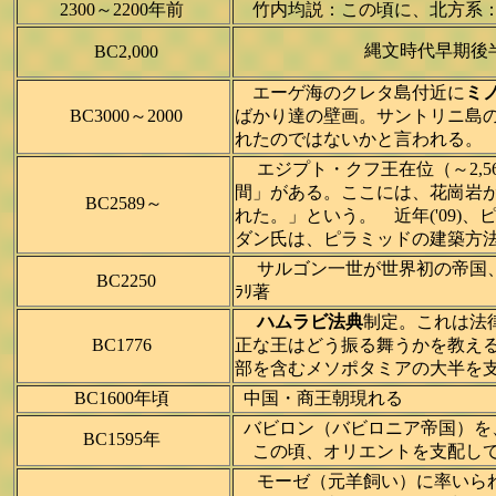
2300～2200年前
竹内均説：この頃に、北方系：
縄文時代早期後
BC2,000
エーゲ海のクレタ島付近に
ミ
BC3000～2000
ばかり達の壁画。サントリニ島の
れたのではないかと言われる。
エジプト・クフ王在位（～2,566
間」がある。ここには、花崗岩が
BC2589～
れた。」という。 近年('09
ダン氏は、ピラミッドの建築方法を
サルゴン一世が世界初の帝国、ア
BC2250
ﾗﾘ著
ハムラビ法典
制定。これは法
BC1776
正な王はどう振る舞うかを教える
部を含むメソポタミアの大半を支配
BC1600年頃
中国・商王朝現れる
バビロン（バビロニア帝国）を
BC1595年
この頃、オリエントを支配して
モーゼ（元羊飼い）に率いられ