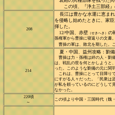
袁紹の兵糧部隊を残った兵
この頃、『浄土三部経』の
長江は豊かな水運に恵まれ
を侵略し始めたときに、家臣
揮した。
208
12/中国、赤壁
の
（せきへき）
孫権軍から曹操に寝返りの文書
曹操の軍は、敗北を期した。こ
夏・中国、益州攻略：劉備
曹操は力・孫権は絆の人・劉備
は、戦乱の世を何とかしようと
った。このような劉備の元に関
214
これは、曹操にとって目障りで
にすがる人々だった。「民衆は
が私を頼っているのにどうして
なかった。
220頃
この頃より中国・三国時代（魏・
～