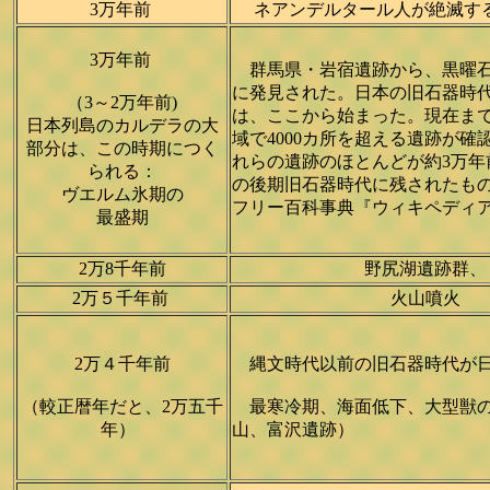
3万年前
ネアンデルタール人が絶滅する。「
3万年前
群馬県・岩宿遺跡から、黒曜石の
に発見された。日本の旧石器時
（3～2万年前)
は、ここから始まった。現在ま
日本列島のカルデラの大
域で4000カ所を超える遺跡が確
部分は、この時期につく
れらの遺跡のほとんどが約3万年前
られる：
の後期旧石器時代に残されたもの
ヴエルム氷期の
フリー百科事典『ウィキペディア（W
最盛期
2万8千年前
野尻湖遺跡群
2万５千年前
火山噴火
2万４千年前
縄文時代以前の旧石器時代が日
（較正暦年だと、2万五千
最寒冷期、海面低下、大型獣の
年）
山、富沢遺跡）