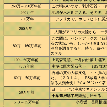
260万～250万年前
この頃のいつか、剥片石器・・南ア
260万年
地球が氷河期に入る。その後、お
250万年
アフリカで、ホモ（ヒト）属が進
200万年
人類がアフリカ大陸からユーラシ
この間に、ハンドアックス（石器
石の状況から、しっかり噛まな
180万～160万年前
洞窟を調査すると、時々、猿や
ステル
100～60万年前
上高森遺跡、一斗内松葉山遺跡
78万年前
南極に巨大隕石落下 （BS放送
石器の質の大幅変化・・・脳の
60万～50万年前
た。（２０１４。 BS放送大
語る人類全史」ｱﾀﾞﾑ･ﾗｻﾞﾌｫｰﾄﾞ
ヨーロッパと中東でネアンデル
50万年前
千葉県房総半島
隆起し始める。
５０～35万年前
小鹿坂、長尾根