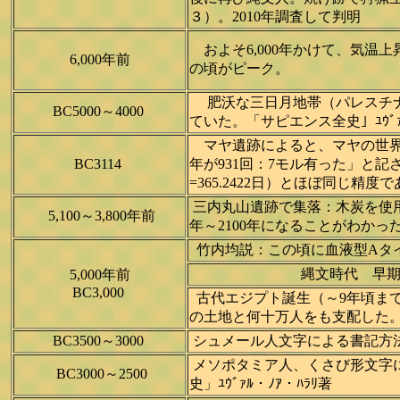
３）。2010年調査して判明 「ｻｲｴ
およそ6,000年かけて、気温上
6,000年前
の頃がピーク。
肥沃な三日月地帯（パレスチナ
BC5000～4000
ていた。「サピエンス全史」ﾕｳﾞｧﾙ
マヤ遺跡によると、マヤの世界
BC3114
年が931回：7モル有った」と
=365.2422日）とほぼ同じ精
三内丸山遺跡で集落：木炭を使用
5,100～3,800年前
年～2100年になることがわかっ
竹内均説：この頃に血液型Aタイ
縄文時代 早
5,000年前
BC3,000
古代エジプト誕生（～9年頃ま
の土地と何十万人をも支配した。最
BC3500～3000
シュメール人文字による書記方法発明
メソポタミア人、くさび形文字
BC3000～2500
史」ﾕｳﾞｧﾙ・ﾉｱ・ﾊﾗﾘ著