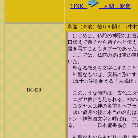
LINK
人間・釈迦
釈迦（35歳）
悟りを開く
（中村
はじめは、仏陀の神聖なお言葉
口伝えで弟子から弟子へと伝え
書き写すこともタブーであった
ここでは、仏陀の姿は車の車輪
いた。
聖なる教えを文字にすること
神聖なものは、安易に形にす
(五千万字を超える「大蔵経」（
*********
BC428
このような傾向は、古代ユダ
ユダヤ教にも見られる。神の
ユダヤ人は神の名前をヘブライ
永い歳月の後に本当の名前は忘
トン・神聖四文字と呼ばれ、ア
る。・・・・日本聖書協会 宮
*********
神聖なものをみだりに指し示