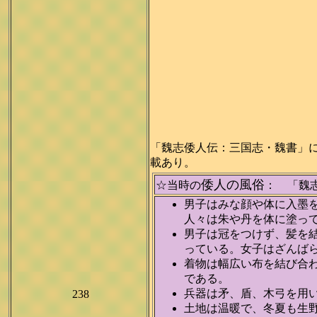
「魏志倭人伝：三国志・魏書」に
載あり。
倭人の風俗
☆当時の
： 「魏
男子はみな顔や体に入墨
人々は朱や丹を体に塗っ
男子は冠をつけず、髪を
っている。女子はざんば
着物は幅広い布を結び合
である。
兵器は矛、盾、木弓を用
238
土地は温暖で、冬夏も生