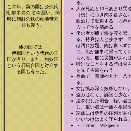
る。
この年、魏の国は公孫氏
人が死ぬと10日あまり哭
(朝鮮半島の北)を襲い、同
（喪）につき肉を食さな
時に朝鮮の鉄の産地帯方
飲酒して歌舞する。埋葬
郡も襲う。
入って体を清める。
倭の者が船で海を渡る際
る。持衰は人と接さず、
は汚れ放題、肉は食べず
倭の国では、
つ。船が無事に帰ってく
伊都国という代代の王
られる。船に災難があれ
国が有り、また、狗奴国
特別なことをする時は骨
という邪馬台国と対立す
を見て吉凶を占う。
る国も有った。
長命で、百歳や九十、八
る。
女は慎み深く嫉妬しない
盗みはなく、訴訟も少な
法を犯した場合、軽い者
し、重い者は一族を根絶
宗族には尊卑の序列があ
いいつけはよく守られる
・・From Wikipedia