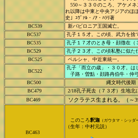
550～３３０のころ、アケメネ
れ以降は中東と中央アジアのほ
史」ﾕｳﾞｧﾙ・ﾉｱ・ﾊﾗﾘ著
BC539
新バビロニア王国滅亡。
BC537
孔子１５才。この頃、武力を捨
BC535
孔子１７才のとき母・顔徴在（
BC529
孔子２３才、この頃私塾に似た
BC525
ペルシャ、中近東統一。
孔子「而立の歳」・３０才。は
BC522
子路・曽點・顔路冉伯牛・仲弓
BC500
縄文時代後期
BC479
2/18孔子死去（７３才）生地
ソクラテス生まれる。（～3
BC469
このころ
釈迦
（ガウタマ・シッダ
（生年：中村元説）
BC463