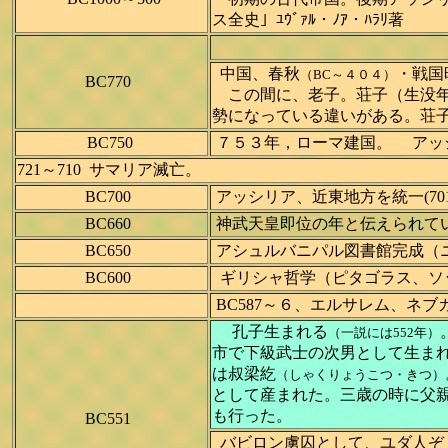
ス全史」ﾕｳﾞｧﾙ・ﾉｱ・ﾊﾗﾘ著
中国、春秋
・戦国
（BC～４０４）
BC770
この間に、老子。荘子（生没年は
勢になっている違いがある。荘
BC750
７５３年，ローマ建国。 アッ
721～710 サマリア滅亡。
BC700
アッシリア、近東地方を統一(70
BC660
神武天皇即位の年と伝えられて
BC650
アシュルバニパル図書館完成（
BC600
ギリシャ哲学（ピタゴラス、ソ
BC587～６、エルサレム、ネ
孔子生まれる
（一説には552年）
市で下級武士の次男として生ま
は叔梁紇
（しゃくりょうこつ・きつ）
として産まれた。三歳の時に父
も行った。
BC551
バビロン虜囚として、ユダ人ぞく