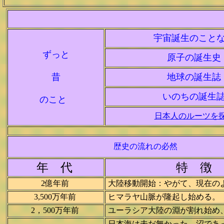
宇宙誕生のこと
ずっと
原子の誕生史
昔
地球の誕生誌
いのちの誕生
のこと
日本人のルーツを
歴史の流れの必然
年 代
特 徴
2億年前
大陸移動開始：やがて、現在の
3,500万年前
ヒマラヤ山脈が隆起し始める。
2，500万年前
ユーラシア大陸の淵が割れ始め
日本海は未だ無かった。沼であ