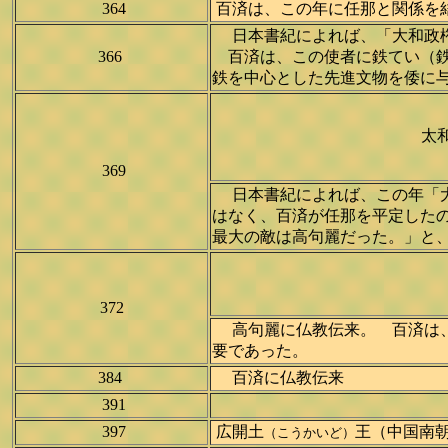
364
百済は、この年に任那と関係を
日本書紀によれば、「大和政権
366
百済は、この使者に鉄てい（鉄
鉄を中心とした先進文物を倭に
太
369
日本書紀によれば、この年「
はなく、百済が任那を平定した
最大の敵は高句麗だった。」と
372
高句麗に仏教伝来。 百済は、
要であった。
384
百済に仏教伝来
391
397
広開土
王（中国南
（こうかいど）