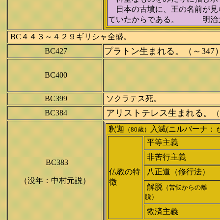
日本の古墳に、王の名前が見
ていたからである。 明治
BC４４３～４２９ギリシャ全盛。
プラトン生まれる。（～347
BC427
BC400
BC399
ソクラテス死。
アリストテレス生まれる。
BC384
（
釈迦
入滅(ニルバーナ：
（80歳）
平等主義
非苦行主義
BC383
仏教の特
八正道（修行法）
（没年：中村元説）
徴
解脱
（苦悩からの離
脱）
救済主義