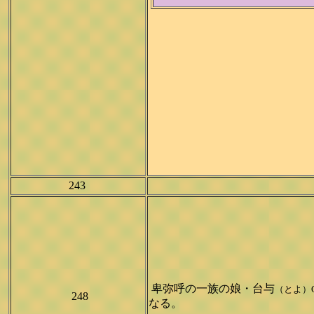
243
卑弥呼の一族の娘・台与
（とよ）
248
なる。