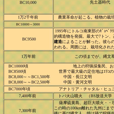
先土器時代
BC10,000
1万2千年前
農業革命が起こる。植物の栽培化
BC10000～3000
1995年にトルコ南東部のｷﾞ
的構造物を発掘。最大で7トン、
BC9500
建造
によることが解った。彼ら
われる。周囲には、栽培化された小麦
1万年前
この頃までが、縄文
BC10000頃 地上の狩猟採集民、およそ500万～8
BC8500頃 世界で最大級の定住地はｴﾘｺのような村
BC8,000～～BC1,500年 中国・長江文明
BC8,000～～BC2,500年 中国・黄河文明
BC7000年頃 アナトリア・チャタル・ヒュユクは、世界
7,400年前
トバ火山噴火 （BS放送大学
薩摩硫黄島、超巨大噴火・・現在
この時の100km離れた九州に
7,300年前
後に再び縄文人。焼け跡で狩猟生活をし