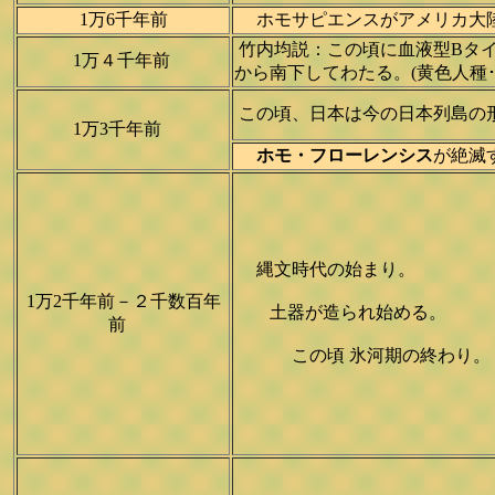
1万6千年前
ホモサピエンスがアメリカ大陸に
竹内均説：この頃に血液型Bタ
1万４千年前
から南下してわたる。(黄色人種･
この頃、日本は今の日本列島の
1万3千年前
ホモ・フローレンシス
が絶滅
縄文時代の始まり。
1万2千年前－２千数百年
土器が造られ始める。
前
この頃 氷河期の終わり。