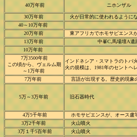
40万年前
ニホンザル
30万年前
火が日常的に使われるようになる
40～10万年前
20万年前
東アフリカでホモサピエンスが進
13万年前
中峯C,馬場壇A遺
10万年前
7万3500年前
インドネシア・スマトラのトバ火山
この頃から、ヴェルム期
火の規模は、1981年のセントヘ
～1万年前
7万年前
言語が出現する。歴史的現象の
5万～3万年前
旧石器時代
4万5千年前
ホモサピエンスが、オース盧等
3万2千年前
火山噴火
3万１千5百年前
火山噴火