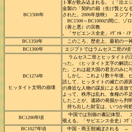
ト軍が飲み込まれる。（「出エ
金製の「契約の箱（生け贄とな
BC1500年
された。2006年放映） エジ
BC1500～BC1000の間
（善と悪）の宗教
。「サピエンス全史」ﾕｳﾞｧﾙ・ﾉｱ
BC1350年
このころ、歴史上、最初の一神教
BC1300年
エジプトではラムセス二世の頃
ラムセス二世とヒッタイトの王の
った。（ヒッタイト文字の解読
た。これは超大国の君主のみに
しかし、これより数十年後、ヒ
BC1274年
読して、ヒッタイトの滅亡の原
ヒッタイト文明の崩壊
の身近な人物の謀反による追放
よって、秩序は乱れ、食糧の不
したことが、遺跡の発掘から判
持ち出した財宝は、いつか何処
中国では別個の書記体型。 エ
BC1200年頃
覗える。「サピエンス全史」ﾕｳﾞｧﾙ
BC1027年頃
中国・商王朝滅ぼされる →