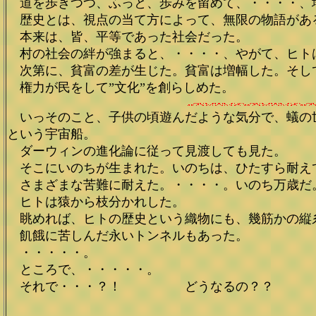
道を歩きつつ、ふっと、歩みを留めて、・・・・、
歴史とは、視点の当て方によって、無限の物語があ
本来は、皆、平等であった社会だった。
村の社会の絆が強まると、・・・・、やがて、ヒト
次第に、貧富の差が生じた。貧富は増幅した。そし
権力が民をして”文化”を創らしめた。
いっそのこと、子供の頃遊んだような気分で、蟻の
という宇宙船。
ダーウィンの進化論に従って見渡しても見た。
そこにいのちが生まれた。いのちは、ひたすら耐え
さまざまな苦難に耐えた。・・・・。いのち万歳だ
ヒトは猿から枝分かれした。
眺めれば、ヒトの歴史という織物にも、幾筋かの縦
飢餓に苦しんだ永いトンネルもあった。
・・・・・。
ところで、・・・・・。
それで・・・？！ どうなるの？？