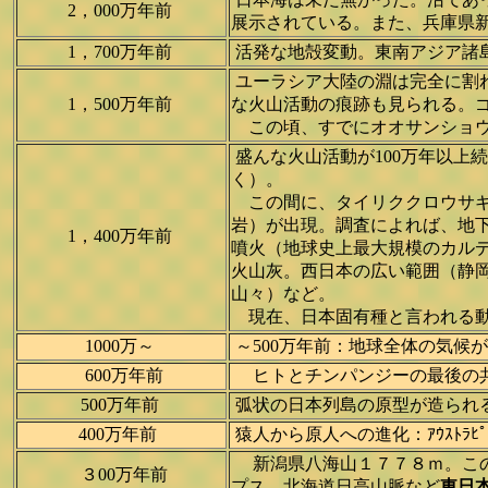
2，000万年前
展示されている。また、兵庫県新
1，700万年前
活発な地殻変動。東南アジア諸島
ユーラシア大陸の淵は完全に割
1，500万年前
な火山活動の痕跡も見られる。ゴ
この頃、すでにオオサンショウウ
盛んな火山活動が100万年以上
く）。
この間に、タイリククロウサギ
岩）が出現。調査によれば、地下
1，400万年前
噴火（地球史上最大規模のカルデ
火山灰。西日本の広い範囲（静岡
山々）など。
現在、日本固有種と言われる動
1000万～
～500万年前：地球全体の気候
600万年前
ヒトとチンパンジーの最後の共通の
500万年前
弧状の日本列島の原型が造られ
400万年前
猿人から原人への進化：ｱｳｽﾄﾗﾋﾟﾃ
新潟県八海山１７７８ｍ。こ
３00万年前
プス、北海道日高山脈など
東日