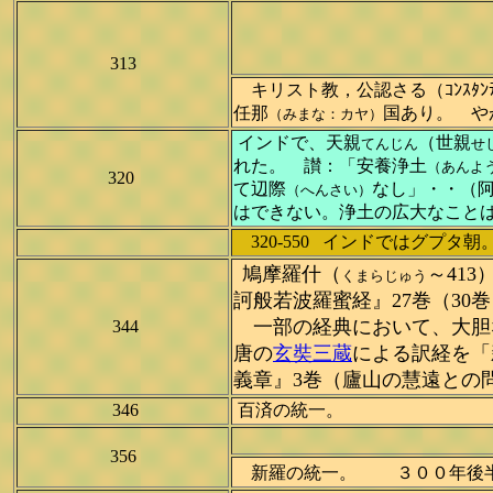
313
キリスト教，公認さる（ｺﾝｽﾀ
任那
国あり。 や
（みまな：カヤ）
インドで、天親
（世親
てんじん
せ
れた。 讃：「安養浄土
（あんよ
320
て辺際
なし」・・（
（へんさい）
はできない。浄土の広大なこ
320-550 インドではグプタ
鳩摩羅什（
～41
くまらじゅう
訶般若波羅蜜経
』27巻（30
一部の経典において、大胆
344
唐
の
玄奘三蔵
による訳経を「
義章
』3巻（
廬山
の
慧遠
との
346
百済の統一。
356
新羅の統一。 ３００年後半