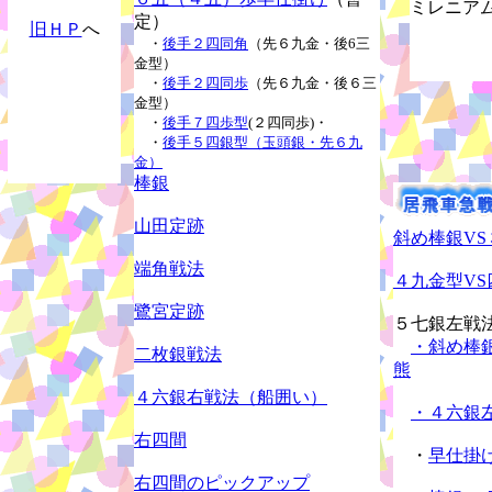
ミレニア
定）
旧ＨＰ
へ
・
後手２四同角
（先６九金・後6三
金型）
・
後手２四同歩
（先６九金・後６三
金型）
・
後手７四歩型
(２四同歩)・
・
後手５四銀型（玉頭銀・先６九
金）
棒銀
山田定跡
斜め棒銀V
端角戦法
４九金型VS
鷺宮定跡
５七銀左戦
・斜め棒
二枚銀戦法
熊
４六銀右戦法（船囲い）
・４六銀
右四間
・
早仕掛
右四間のピックアップ