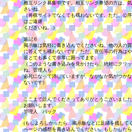
相互リンク募集中です。相互リンク希望の方は、気
さいね。
（将棋サイトでなくても構わないです。ただ、公序
はご遠慮
くださいね。.)
追記６
掲示板は気軽に書き込んでくださいね。他の人の質
に答えても構わないです。ただ、宣伝等の行為はや
近とても多くて非常に困ってます。
（このような書き込みを見かけたら、絶対にクリッ
ね。管理人も
必死になって消していますが、なかなか気がつかな
ないです）
ここまで読んでくださってありがとうございました
お願いします。
管理人 バック
(もしよろしかったら、掲示板などに足跡を残して
ページの感想を書き込んでください。もしかしたら