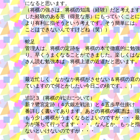
になると思います。
（将棋の強さは、将棋の知識（経験）だと考えます
した経験のある形（得意な形）にもっていくことに
より有利に指そうという考えです。そう簡単には、
ことはできないんですけどね（笑））
蛇足
管理人は、将棋の定跡を 将棋の本で徹底的に勉強
り、早くうまくなることができました。楽しくはな
さん読む勉強本は 将棋上達の近道だと思います。
最近忙しく、なかなか将棋がさせない＆将棋の庭の
ていますので何とかしたい今日この頃です。。）
追記３（将棋の戦法について）
新？鷺宮定跡（４六銀左戦法）と４五歩早仕掛け 
番詳しく書いてあります。あとの将棋の棋譜は、現
もう少し将棋がうまくなるとよいのですが・・・最
力が落ちて行ってます・・・。なんとか、もっと指
ないといけないのですが・・・