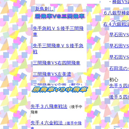
・
棒銀V
新鳥刺し
６八銀型棒
かまいたち
右４六銀戦
先手急戦ＶＳ後手三間飛
かまいたち２
車
早石田V
５筋位取り（左銀）
先手三間飛車ＶＳ後手急
早石田V
戦
早石田V
三間飛車VS右四間飛車
石田流の
三間飛車VS左美濃
初心
三間飛車VS穴熊（暫定）
先手５四
後手５四
先手３八飛車戦法
（後手中
飛車
先手４六金戦法
（後手中飛
車