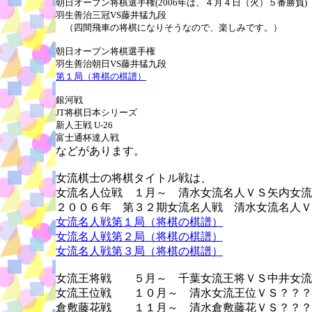
朝日オープン将棋選手権(2006年は、４月４日（火）５番勝負)
羽生善治三冠VS藤井猛九段
（四間飛車の将棋になりそうなので、楽しみです。）
朝日オープン将棋選手権
羽生善治朝日VS藤井猛九段
第１局（将棋の棋譜）
銀河戦
JT将棋日本シリーズ
新人王戦 U-26
富士通杯達人戦
などがあります。
女流棋士の将棋タイトル戦は、
女流名人位戦 １月～ 清水女流名人ＶＳ矢内女流
２００６年 第３２期女流名人戦 清水女流名人Ｖ
女流名人戦第１局（将棋の棋譜）
女流名人戦第２局（将棋の棋譜）
女流名人戦第３局（将棋の棋譜）
女流王将戦 ５月～ 千葉女流王将ＶＳ中井女流
女流王位戦 １０月～ 清水女流王位ＶＳ？？？
倉敷藤花戦 １１月～ 清水倉敷藤花ＶＳ？？？