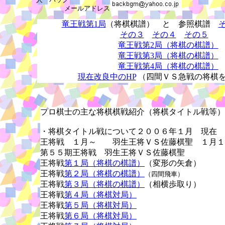
メールアドレス
竜王戦第1局
（将棋棋譜） と 参照棋譜
その３
その４
その５
竜王戦第2局（将棋の棋譜）
竜王戦第3局（将棋の棋譜）
竜王戦第4局（将棋の棋譜）
現在改良中のHP
（四間ＶＳ急戦の将棋
プロ棋士の主な将棋棋戦紹介（将棋タイトル戦等）
・将棋タイトル戦について２００６年１月 現在
王将戦 １月～ 羽生王将ＶＳ佐藤棋聖 １月１
第５５期王将戦 羽生王将ＶＳ佐藤棋聖
王将戦
第１局（将棋の棋譜）
（変形の矢倉）
王将戦
第２局（将棋の棋譜）
（四間飛車）
王将戦
第３局（将棋の棋譜）
（相横歩取り）
王将戦
第４局（将棋対局）
王将戦
第５局（将棋対局）
王将戦
第６局（将棋対局）