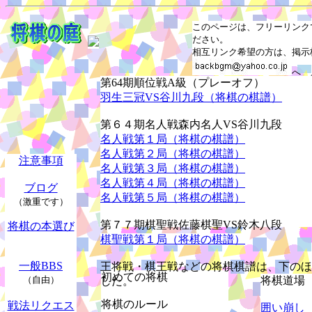
このページは、フリーリンク
ださい。
相互リンク希望の方は、掲示
へ 
第64期順位戦A級（プレーオフ）
(相互リンク大募集してます
羽生三冠VS谷川九段（将棋の棋譜）
第６４期名人戦森内名人VS谷川九段
名人戦第１局（将棋の棋譜）
名人戦第２局（将棋の棋譜）
注意事項
名人戦第３局（将棋の棋譜）
名人戦第４局（将棋の棋譜）
ブログ
名人戦第５局（将棋の棋譜）
（激重です）
第７７期棋聖戦佐藤棋聖VS鈴木八段
将棋の本選び
棋聖戦第１局（将棋の棋譜）
一般BBS
王将戦・棋王戦などの将棋棋譜は、下のほ
初めての将棋
（自由）
将棋道場
した。
将棋のルール
戦法リクエス
囲い崩し