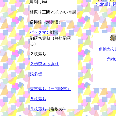
鳥刺しkai
矢倉崩し
相振り三間VS向かい奇襲
逆棒銀（対美濃）
パックマン
戦法
駒落ち定跡（将棋駒落
後手角頭歩戦法
ち）
角換わり
錆刀定跡・偽装宗歩四間（暫
２枚落ち
定
）
角換
２歩突きっきり
銀多伝
香車落ち（三間飛車）
８枚落ち
６枚落ち
（端攻め）