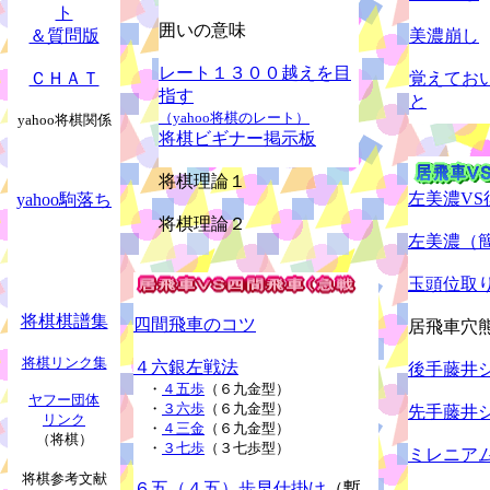
ト
囲いの意味
＆質問版
美濃崩し
レート１３００越えを目
ＣＨＡＴ
覚えてお
指す
と
（yahoo将棋のレート）
yahoo将棋関係
将棋ビギナー掲示板
将棋理論１
左美濃V
yahoo駒落ち
将棋理論２
左美濃（
玉頭位取
将棋棋譜集
四間飛車のコツ
居飛車穴
将棋リンク集
４六銀左戦法
後手藤井
・
４五歩
（６九金型）
ヤフー団体
・
３六歩
（６九金型）
先手藤井
リンク
・
４三金
（６九金型）
（将棋）
・
３七歩
（３七歩型）
ミレニア
将棋参考文献
６五（４五）歩早仕掛け
（暫