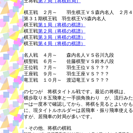
王将戦
第７局（将棋対局）
棋王戦 ２月～ 羽生棋王ＶＳ森内名人 ２月４
第３１期棋王戦 羽生棋王VS森内名人
棋王戦
第１局（将棋の棋譜）
棋王戦
第２局（将棋の棋譜）
棋王戦
第３局（将棋の棋譜）
棋王戦
第４局（将棋の棋譜）
名人戦 ４月～ 森内名人ＶＳ谷川九段
棋聖戦 ６月～ 佐藤棋聖ＶＳ鈴木八段
王位戦 ７月～ 羽生王位ＶＳ？？？
王座戦 ９月～ 羽生王座ＶＳ？？？
竜王戦 １０月～ 渡辺竜王ＶＳ？？？
の七つが 将棋タイトル戦です。最近の将棋は、
横歩取り８五飛車と一手損角換わり が、流行みた
ーは一度本で確認してから、将棋を見るとよいかも
に、現タイトルホルダーは居飛車・振り飛車使える
すが、居飛車の対局が多いです。
・その他、将棋の棋戦