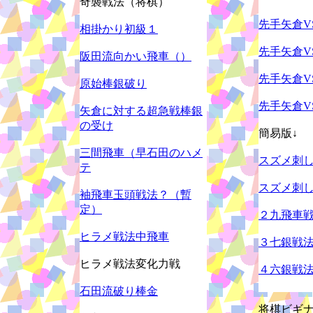
奇襲戦法（将棋）
先手矢倉V
相掛かり初級１
先手矢倉V
阪田流向かい飛車（）
先手矢倉V
原始棒銀破り
先手矢倉V
矢倉に対する超急戦棒銀
の受け
簡易版↓
三間飛車（早石田のハメ
スズメ刺
テ
スズメ刺
袖飛車玉頭戦法？（暫
定）
２九飛車
ヒラメ戦法中飛車
３七銀戦
ヒラメ戦法変化力戦
４六銀戦
石田流破り棒金
将棋ビギナ