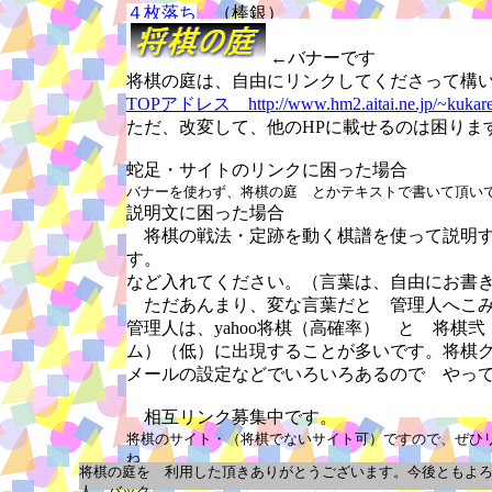
４枚落ち
（棒銀）
←バナーです
将棋の庭は、自由にリンクしてくださって構
TOPアドレス http://www.hm2.aitai.ne.jp/~kukare
ただ、改変して、他のHPに載せるのは困ります
蛇足・サイトのリンクに困った場合
バナーを使わず、将棋の庭 とかテキストで書いて頂い
説明文に困った場合
将棋の戦法・定跡を動く棋譜を使って説明す
す。
など入れてください。（言葉は、自由にお書
ただあんまり、変な言葉だと 管理人へこみ
管理人は、yahoo将棋（高確率） と 将棋
ム）（低）に出現することが多いです。将棋
メールの設定などでいろいろあるので やっ
相互リンク募集中です。
将棋のサイト・（将棋でないサイト可）ですので、ぜひ
ね
将棋の庭を 利用した頂きありがとうございます。今後ともよ
また何かありましたら、こちらに連絡ください。↓↓
人 バック