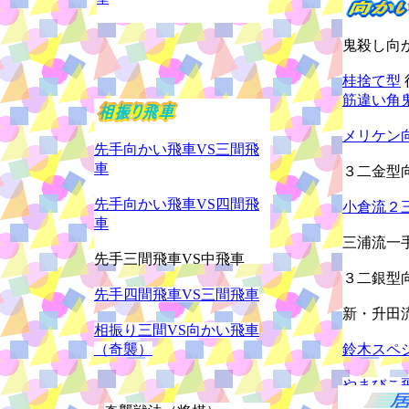
鬼殺し向
桂捨て型
筋違い角
メリケン
先手向かい飛車VS三間飛
車
３二金型
先手向かい飛車VS四間飛
小倉流２
車
三浦流一
先手三間飛車VS中飛車
３二銀型
先手四間飛車VS三間飛車
新・升田
相振り三間VS向かい飛車
（奇襲）
鈴木スペ
やまびこ