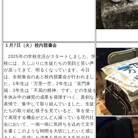
１月7
日（火）校内競書会
2025
年の学校生活がスタートしました。学
校には、久しぶりに生徒たちの笑顔と笑い声
が戻ってきて、明るくなっています。今日
は、全校集会のあと校内競書会が行われまし
た。
1
年生は「万里一空」
2
年生は「笑門来
福」
3
年生は「不屈の精神」です。どの生徒も
冬休み中の練習の成果を発揮すべく、真剣な
表情で、集中して取り組んでいました。生徒
たちの取り組む様子を見ていると、筆を使っ
て表現する機会がどんどん減っている現代社
会において、一画一画に気持ちを込めて文字
を書くこのような時間を大切にしたいと感じ
ました。完成した清書を提出する生徒の顔