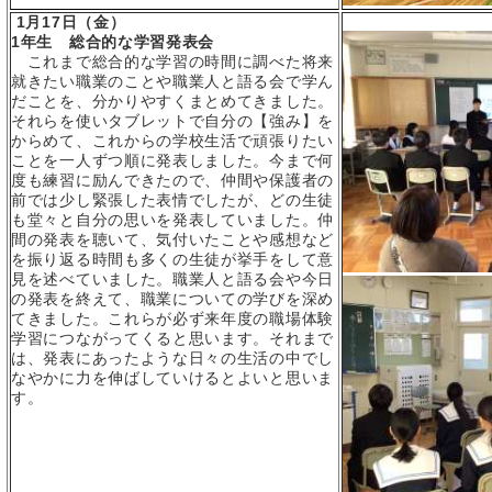
1
月
17
日（金）
1年生 総合的な学習発表会
これまで総合的な学習の時間に調べた将来
就きたい職業のことや職業人と語る会で学ん
だことを、分かりやすくまとめてきました。
それらを使いタブレットで自分の【強み】を
からめて、これからの学校生活で頑張りたい
ことを一人ずつ順に発表しました。今まで何
度も練習に励んできたので、仲間や保護者の
前では少し緊張した表情でしたが、どの生徒
も堂々と自分の思いを発表していました。仲
間の発表を聴いて、気付いたことや感想など
を振り返る時間も多くの生徒が挙手をして意
見を述べていました。職業人と語る会や今日
の発表を終えて、職業についての学びを深め
てきました。これらが必ず来年度の職場体験
学習につながってくると思います。それまで
は、発表にあったような日々の生活の中でし
なやかに力を伸ばしていけるとよいと思いま
す。