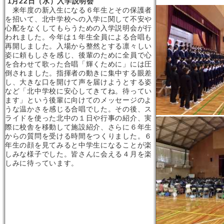
1
月
22
日（水）入学説明会
来年度の新入生になる６年生とその保護者
を招いて、北中学校への入学に関して不安や
心配をなくしてもらうための入学説明会が行
われました。今年は１年生全員による合唱も
再開しました。入場から整然とする凛々しい
姿に頼もしさを感じ、後輩のために全員で心
を合わせて歌った合唱「輝くために」には圧
倒されました。指揮者の動きに集中する眼差
し、大きな口を開けて声を届けようとする姿
など「北中学校に安心してきてね。待ってい
ます」という後輩に向けてのメッセージのよ
うな温かさを感じる合唱でした。その後、ス
ライドを使った北中の１日や行事の紹介、実
際に校舎を移動して施設紹介、さらに６年生
からの質問を受ける時間をつくりました。６
年生の顔を見てみると中学生になることが楽
しみな様子でした。皆さんに会える４月を楽
しみに待っています。