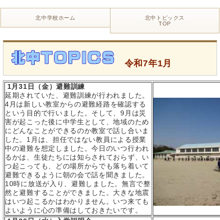
北中学校ホーム
北中トピックス
TOP
令和7年1月
1
月
31
日（金）避難訓練
延期されていた、避難訓練が行われました。
4
月は新しい教室からの避難経路を確認する
という目的で行いました。そして、
9
月は災
害が起こった後に中学生として、地域のため
にどんなことができるのか教室で話し合いま
した。
1
月は、担任ではない教員による授業
中の避難を想定しました。今日のいつ行われ
るかは、生徒たちには知らされておらず、い
つ起こっても、どの場所からでも落ち着いて
避難できるように朝の会で話を聞きました。
10
時に放送が入り、避難しました。無言で整
然と避難することができました。大きな地震
はいつ起こるかはわかりません。いつ来ても
よいように心の準備はしておきたいです。