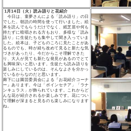
1
月
14
日（火）読み語りと花紹介
今日は、童夢さんによる「読み語り」の日
でした。朝読の時間を使って行いました。絵
本を読んでもらうだけでなく、紙芝居や何も
持たずに暗唱される方もおり、多様な「読み
語り」に生徒たちも集中して聞き入っていま
した。絵本は、子どものころに見たことがあ
るものでも、時が経ち改めて見ると新たな気
づきがあったり、今だからこそ理解できた
り、大人が見ても新たな発見があるのでとて
も興味深いと思います。生徒たち読み語りを
楽しみにしているのは、そんなよさを分かっ
ているからなのだと思います。
廊下には園芸委員会による『お花紹介コーナ
ー』あります。今は「ポインセチア」「ラナ
ンキュラス」が飾られています。これからど
んな花が紹介されるか楽しみです。花につい
て理解が深まると見るのも楽しみになります
ね。