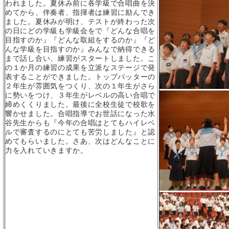
われました。夏休み前に各学級で合唱曲を決
めてから、伴奏者、指揮者は練習に励んでき
ました。夏休みが明け、テストが終わった次
の日にどの学級も学級会をで『どんな合唱を
目指すのか』『どんな取組をするのか』『ど
んな学級を目指すのか』みんなで納得できる
まで話し合い、練習がスタートしました。こ
の１か月の練習の成果を立派なステージで発
表することができました。トップバッターの
２年生が雰囲気をつくり、次の１年生がさら
に勢いをつけ、３年生がレベルの高い合唱で
締めくくりました。最後に全校生徒で校歌を
響かせました。合唱指導でお世話になった水
谷先生からも『今年の合唱はとてもハイレベ
ルで審査するのにとても苦労しました』と認
めてもらいました。さあ、次はどんなことに
力を入れていきますか。