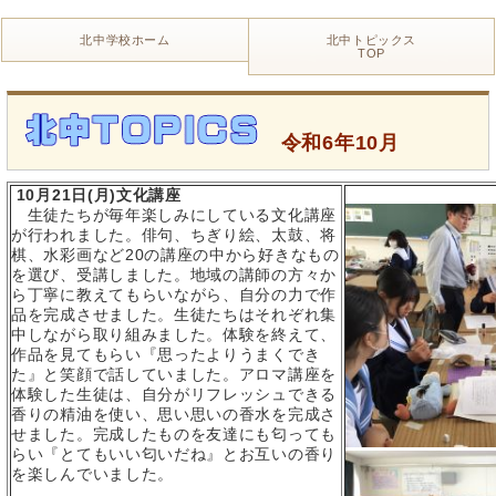
北中学校ホーム
北中トピックス
TOP
令和6年10月
10月21日(月)文化講座
生徒たちが毎年楽しみにしている文化講座
が行われました。俳句、ちぎり絵、太鼓、将
棋、水彩画など20の講座の中から好きなもの
を選び、受講しました。地域の講師の方々か
ら丁寧に教えてもらいながら、自分の力で作
品を完成させました。生徒たちはそれぞれ集
中しながら取り組みました。体験を終えて、
作品を見てもらい『思ったよりうまくでき
た』と笑顔で話していました。アロマ講座を
体験した生徒は、自分がリフレッシュできる
香りの精油を使い、思い思いの香水を完成さ
せました。完成したものを友達にも匂っても
らい『とてもいい匂いだね』とお互いの香り
を楽しんでいました。