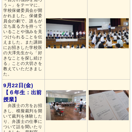
う～」をテーマに、
学校保健委員会が開
かれました。保健委
員会の劇で、誰もが
立ち直る力を持って
いることや強みを見
つけられることを伝
えました。また講師
にお招きした学校医
の大澤先生から「好
きなことを探し続け
る」ことの大切さを
教えていただきまし
た。
9月22日(金)
【６年生：出前
授業】
弁護士の方をお招
きし、模擬裁判を開
いて裁判を体験した
り、弁護士の仕事に
ついて話を聞いたり