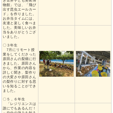
き世界子ども美術博
物館」では、「飛び
出す昆虫エールカー
ド」を作りました。
お弁当タイムには、
友達と楽しく食べま
した。美味しいお弁
当をありがとうござ
いました。
〇３年生
7月にリモート授
業をしてくださった
原田さんの梨畑に行
きました。原田さん
から、作業の内容を
詳しく聞き、梨作り
の大変さや原田さん
の梨作りに対する思
いを知ることができ
ました。
〇５，６年生
「レジリエンスは
誰にでもあるんだ！
～自分の強みを知ろ