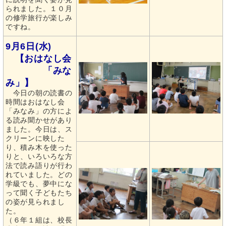
られました。１０月
の修学旅行が楽しみ
ですね。
9月6日(水)
【おはなし会
「みな
み」】
今日の朝の読書の
時間はおはなし会
「みなみ」の方によ
る読み聞かせがあり
ました。今日は、ス
クリーンに映した
り、積み木を使った
りと、いろいろな方
法で読み語りが行わ
れていました。どの
学級でも、夢中にな
って聞く子どもたち
の姿が見られまし
た。
（６年１組は、校長