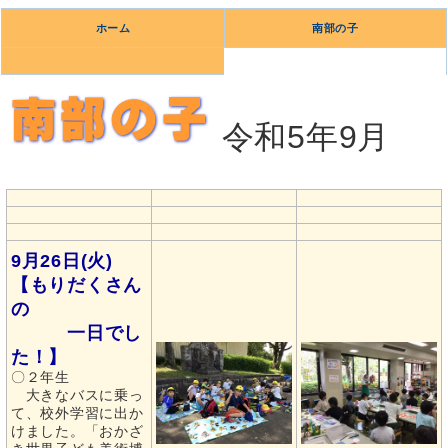
ホーム
南部の子
令和5年9月
9月26日(火)
【もりだくさん
の
一日でし
た！】
〇２年生
大きなバスに乗っ
て、校外学習に出か
けました。「おかざ