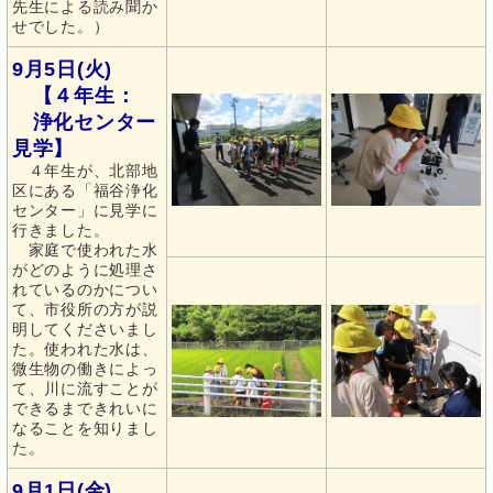
先生による読み聞か
せでした。）
9月5日(火)
【４年生：
浄化センター
見学】
４年生が、北部地
区にある「福谷浄化
センター」に見学に
行きました。
家庭で使われた水
がどのように処理さ
れているのかについ
て、市役所の方が説
明してくださいまし
た。使われた水は、
微生物の働きによっ
て、川に流すことが
できるまできれいに
なることを知りまし
た。
9月1日(金)