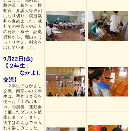
しました。裁判官、
裁判員、被告人、検
察官、弁護人等役割
になり切り、模擬裁
判を進めました。裁
判での被告人や証人
の発言・様子、証拠
資料から、理由をじ
っくり考え、判決を
出していました。
9月22日(金)
【２年生：
なかよし
交流】
２年生のなかよし
交流。南部小の２年
生は、手作り楽器を
使った「山のポル
カ」の演奏、運動会
で踊ったダンスを披
露しました。また、
後半はみんなで玉入
れを楽しみました。