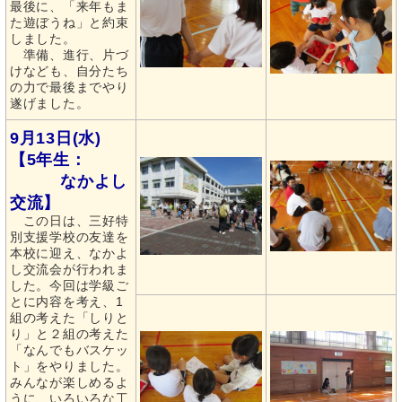
最後に、「来年もま
た遊ぼうね」と約束
しました。
準備、進行、片づ
けなども、自分たち
の力で最後までやり
遂げました。
9月13日(水)
【5年生：
なかよし
交流】
この日は、三好特
別支援学校の友達を
本校に迎え、なかよ
し交流会が行われま
した。今回は学級ご
とに内容を考え、1
組の考えた「しりと
り」と２組の考えた
「なんでもバスケッ
ト」をやりました。
みんなが楽しめるよ
うに、いろいろな工