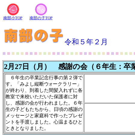
南部小TOP
南部の子TOP
令和５年２月
2月27日（月） 感謝の会（６年生：卒
６年生の卒業記念行事の第２弾で
す。「みよし縦断ウ
ークラリー」
オ
が終わり、到着した間髪入れずに各
教室で来校いただいた保護者に対
し、感謝の会が行われました。６年
生の子どもたちから、日頃の感謝の
メッセージと家庭科で作ったプレゼ
ントを手渡しました。心温まるひと
ときとなりました。