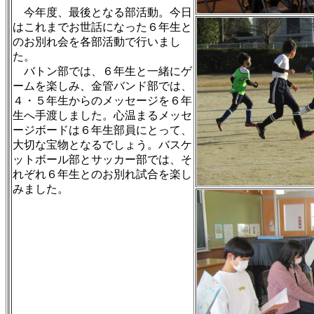
今年度、最後となる部活動。今日
はこれまでお世話になった６年生と
のお別れ会を各部活動で行いまし
た。
バトン部では、６年生と一緒にゲ
ームを楽しみ、金管バンド部では、
４・５年生からのメッセージを６年
生へ手渡しました。心温まるメッセ
ージボードは６年生部員にとって、
大切な宝物となるでしょう。バスケ
ットボール部とサッカー部では、そ
れぞれ６年生とのお別れ試合を楽し
みました。