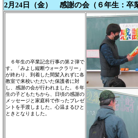
2月24日（金）
感謝の会（６年生：卒
６年生の卒業記念行事の第２弾で
す。「みよし縦断ウ
ークラリー」
オ
が終わり、到着した間髪入れずに各
教室で来校いただいた保護者に対
し、感謝の会が行われました。６年
生の子どもたちから、日頃の感謝の
メッセージと家庭科で作ったプレゼ
ントを手渡しました。心温まるひと
ときとなりました。