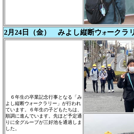
2月24日（金） みよし縦断ウ
ークラ
オ
６年生の卒業記念行事となる「み
よし縦断ウ
ークラリー」が行われ
オ
ています。６年生の子どもたちは、
順調に進んでいます。先ほど予定通
りに全グループが三好池を通過しま
した。