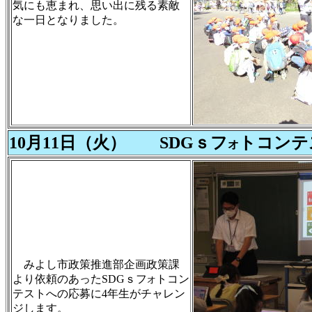
気にも恵まれ、思い出に残る素敵
な一日となりました。
10月11日（火） SDGｓフ
トコンテ
オ
みよし市政策推進部企画政策課
より依頼のあったSDGｓフ
トコン
オ
テストへの応募に4年生がチャレン
ジします。