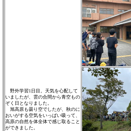
野外学習1日目。天気を心配して
いましたが、雲の合間から青空もの
ぞく日となりました。
旭高原も曇り空でしたが、秋のに
おいがする空気をいっぱい吸って、
高原の自然を体全体で感じ取ること
ができました。