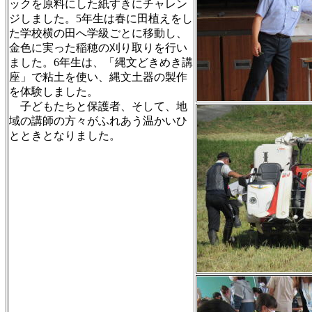
ックを原料にした紙すきにチャレン
ジしました。5年生は春に田植えをし
た学校横の田へ学級ごとに移動し、
金色に実った稲穂の刈り取りを行い
ました。6年生は、「縄文どきめき講
座」で粘土を使い、縄文土器の製作
を体験しました。
子どもたちと保護者、そして、地
域の講師の方々がふれあう温かいひ
とときとなりました。