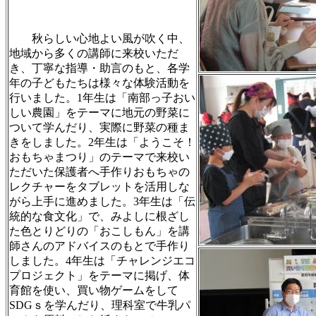
秋らしい心地よい風が吹く中、
地域から多くの講師に来校いただ
き、丁寧な指導・助言のもと、各学
年の子どもたちは様々な体験活動を
行いました。1年生は「南部っ子おい
しい農園」をテーマに地元の野菜に
ついて学んだり、実際に野菜の種ま
きをしました。2年生は「ようこそ！
おもちゃまつり」のテーマで来校い
ただいた保護者へ手作りおもちゃの
レクチャーをタブレットを活用しな
がら上手に進めました。3年生は「伝
統的な食文化」で、みよしに根ざし
た色とりどりの「おこしもん」を講
師さんのアドバイスのもとで手作り
しました。4年生は「チャレンジエコ
プロジェクト」をテーマに掲げ、体
育館を使い、買い物ゲームをして
SDGｓを学んだり、理科室で牛乳パ