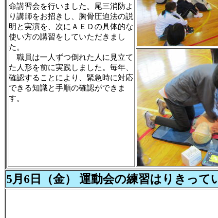
命講習会を行いました。尾三消防よ
り講師をお招きし、胸骨圧迫法の説
明と実演を、次にＡＥＤの具体的な
使い方の講習をしていただきまし
た。
職員は一人ずつ倒れた人に見立て
た人形を前に実践しました。毎年、
確認することにより、緊急時に対応
できる知識と手順の確認ができま
す。
5月6日（金） 運動会の練習はりきって