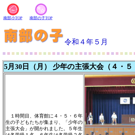
南部小TOP
南部の子TOP
令和４年５月
5月30日（月） 少年の主張大会（４・
１時間目、体育館に４・５・６年
生の子どもたちが集まり、「少年の
主張大会」が開かれました。５年生
は各学級１名、６年生は各学級２名