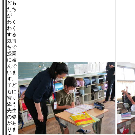
ども
たち
が、
わく
わく
する
気持
ちで
授業
に臨
んで
いま
す。
子ど
もに
寄り
添う
先生
の姿
があ
りま