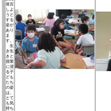
発言
しよ
うと
する
姿が
あり
ま
す。
生
き生
きと
授業
に浸
る子
ども
たち
の姿
は、
とて
も気
持ち