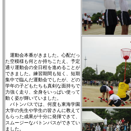
運動会本番がきました。心配だっ
た空模様も何とか持ちこたえ、予定
通り運動会の全日程を進めることが
できました。練習期間も短く、短期
集中で臨んだ運動会でしたが、どの
学年の子どもたちも真剣な面持ちで
力強く走り、全身をいっぱい使って
動く姿が輝いていました。
バトンパスでは、何度も東海学園
大学の先生や学生の皆さんに教えて
もらった成果が十分に発揮できて、
スムージーなバトンパスができてい
ました。