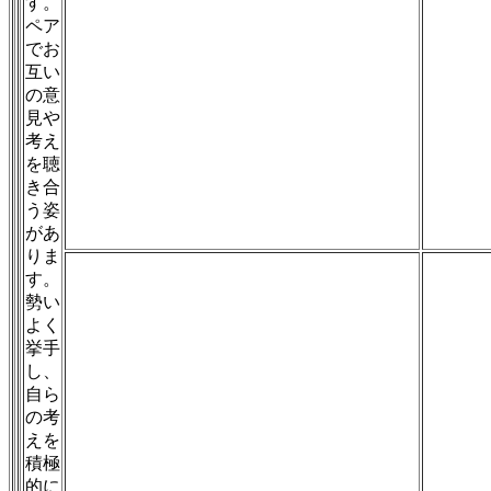
す。
ペア
でお
互い
の意
見や
考え
を聴
き合
う姿
があ
りま
す。
勢い
よく
挙手
し、
自ら
の考
えを
積極
的に