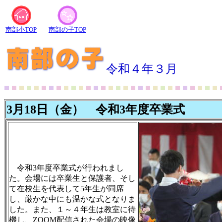
南部小TOP
南部の子TOP
令和４年３月
3月18日（金） 令和3年度卒業式
令和3年度卒業式が行われまし
た。会場には卒業生と保護者、そし
て在校生を代表して5年生が同席
し、厳かな中にも温かな式となりま
した。また、１～４年生は教室に待
機し、ZOOM配信された会場の映像