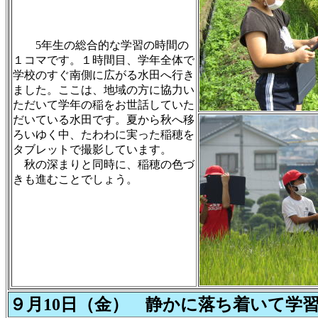
5年生の総合的な学習の時間の
１コマです。１時間目、学年全体で
学校のすぐ南側に広がる水田へ行き
ました。ここは、地域の方に協力い
ただいて学年の稲をお世話していた
だいている水田です。夏から秋へ移
ろいゆく中、たわわに実った稲穂を
タブレットで撮影しています。
秋の深まりと同時に、稲穂の色づ
きも進むことでしょう。
９月10日（金） 静かに落ち着いて学