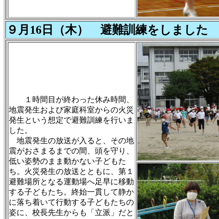
９月16日（木） 避難訓練をしました
１時間目が終わった休み時間、
地震発生および家庭科室からの火災
発生という想定で避難訓練を行いま
した。
地震発生の放送が入ると、その地
震がおさまるまでの間、頭を守り、
低い姿勢のまま動かない子どもた
ち。火災発生の放送とともに、第１
避難場所となる運動場へ足早に移動
する子どもたち。終始一貫して静か
に落ち着いて行動する子どもたちの
姿に、校長先生からも「立派」だと