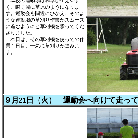
本校の運動場は雑草が生えやす
く、瞬く間に草原のようになりま
す。運動会を間近にひかえ、そのよ
うな運動場の草刈り作業がスムーズ
に進むようにと草刈機を贈ってくだ
さりました。
本日は、その草刈機を使っての作
業１日目。一気に草刈りが進みま
す。
９月21日（火） 運動会へ向けて走っ