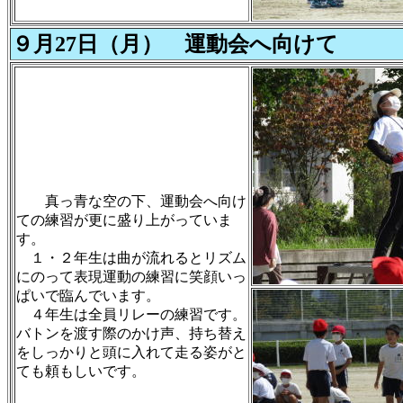
９月27日（月） 運動会へ向けて
真っ青な空の下、運動会へ向け
ての練習が更に盛り上がっていま
す。
１・２年生は曲が流れるとリズム
にのって表現運動の練習に笑顔いっ
ぱいで臨んでいます。
４年生は全員リレーの練習です。
バトンを渡す際のかけ声、持ち替え
をしっかりと頭に入れて走る姿がと
ても頼もしいです。