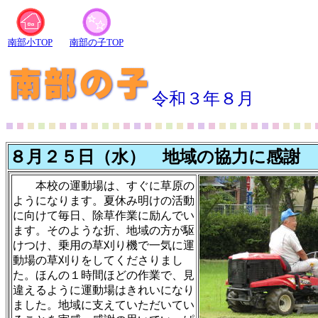
南部小TOP
南部の子TOP
令和３年８月
８月２５日（水） 地域の協力に感謝
本校の運動場は、すぐに草原の
ようになります。夏休み明けの活動
に向けて毎日、除草作業に励んでい
ます。そのような折、地域の方が駆
けつけ、乗用の草刈り機で一気に運
動場の草刈りをしてくださりまし
た。ほんの１時間ほどの作業で、見
違えるように運動場はきれいになり
ました。地域に支えていただいてい