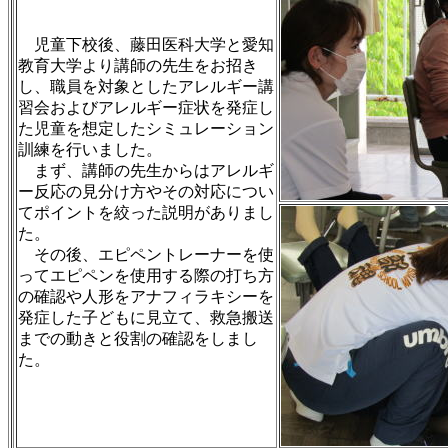
児童下校後、藤田医科大学と愛知
教育大学より講師の先生をお招き
し、職員を対象としたアレルギー講
習会およびアレルギー症状を発症し
た児童を想定したシミュレーション
訓練を行いました。
まず、講師の先生からはアレルギ
ー反応の見分け方やその対応につい
てポイントを絞った説明がありまし
た。
その後、エピペントレーナーを使
ってエピペンを使用する際の打ち方
の確認や人形をアナフィラキシーを
発症した子どもに見立て、救急搬送
までの動きと役割の確認をしまし
た。