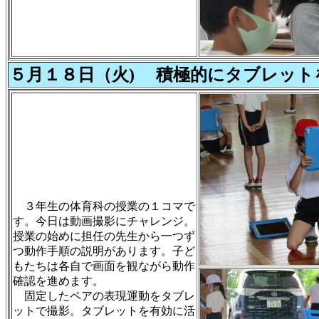
５月１８日（火) 積極的にタブレット
３年生の体育科の授業の１コマで
す。今日は動画撮影にチャレンジ。
授業の始めに担任の先生から一つず
つ動作手順の説明があります。子ど
もたちは各自で画面を観ながら動作
確認を進めます。
固定したペアの表現運動をタブレ
ットで撮影。タブレットを有効に活