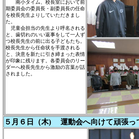
南小タイム、校長室において前
期委員会の委員長・副委員長の任命
を校長先生よりしていただきまし
た。
児童会担当の先生より呼名される
と、歯切れのいい返事をして一人ず
つ校長先生の前に出る子どもたち。
校長先生から任命状を手渡される
と、決意を新たに引き締まった表情
が印象に残ります。各委員会のリー
ダーへ校長先生から激励の言葉が話
されました。
５月６日（木) 運動会へ向けて頑張っ