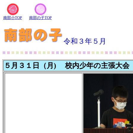
南部小TOP
南部の子TOP
令和３年５月
５月３１日（月) 校内少年の主張大会