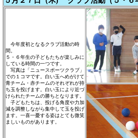
５月２７日（木) クラブ活動（５・６
今年度初となるクラブ活動の時
間。
５・６年生の子どもたちが楽しみに
している時間の一つです。
写真は「ニュースポーツクラブ」
での１コマです。白い玉へめがけて
青チーム・赤チームのそれぞれが持
ち玉を投げます。白い玉により近づ
けられたチームの勝ちとなります。
子どもたちは、投げる角度や力加
減を調整しながら集中して玉を投げ
ます。一喜一憂する姿はとても微笑
ましいものがあります。