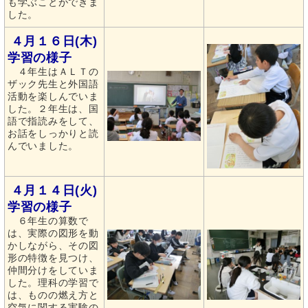
も学ぶことができま
した。
４月１６日(木)
学習の様子
４年生はＡＬＴの
ザック先生と外国語
活動を楽しんでいま
した。２年生は、国
語で指読みをして、
お話をしっかりと読
んでいました。
４月１４日(火)
学習の様子
６年生の算数で
は、実際の図形を動
かしながら、その図
形の特徴を見つけ、
仲間分けをしていま
した。理科の学習で
は、ものの燃え方と
空気に関する実験の