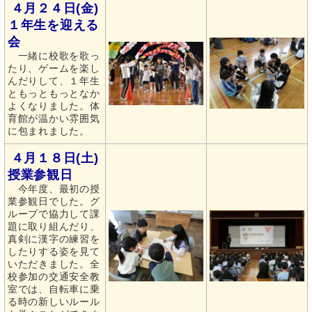
４月２４日(金)
１年生を迎える
会
一緒に校歌を歌っ
たり、ゲームを楽し
んだりして、１年生
ともっともっとなか
よくなりました。体
育館が温かい雰囲気
に包まれました。
４月１８日(土)
授業参観日
今年度、最初の授
業参観日でした。グ
ループで協力して課
題に取り組んだり、
真剣に漢字の練習を
したりする姿を見て
いただきました。全
校参加の交通安全教
室では、自転車に乗
る時の新しいルール