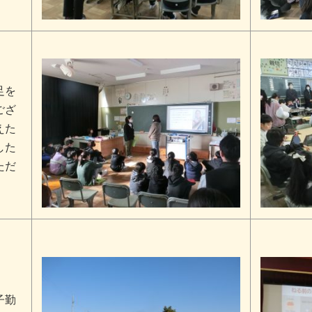
足を
ござ
えた
した
ただ
子勤