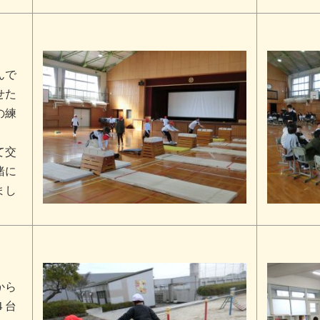
んで
せた
の練
て交
緒に
まし
から
４台