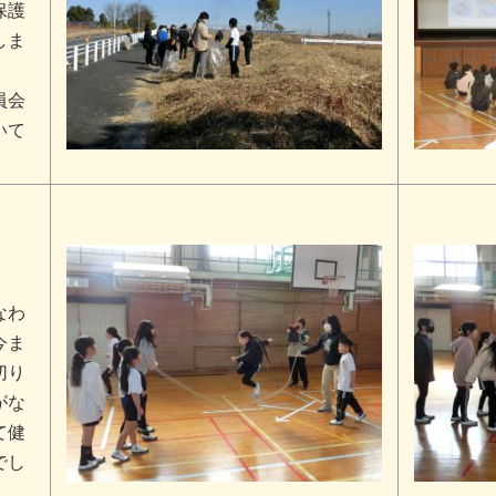
保護
しま
員会
いて
なわ
今ま
切り
がな
て健
でし