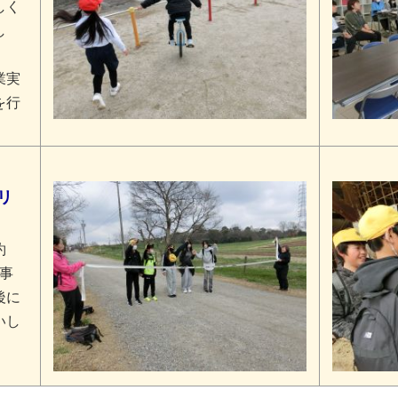
しく
し
業実
を行
リ
約
見事
後に
いし