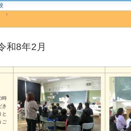
校
令和8年2月
の時
だき
りと
うご