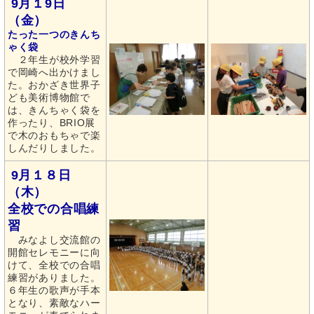
9月１9日
（金）
たった一つのきんち
ゃく袋
２年生が校外学習
で岡崎へ出かけまし
た。おかざき世界子
ども美術博物館で
は、きんちゃく袋を
作ったり、BRIO展
で木のおもちゃで楽
しんだりしました。
9月１８日
（木）
全校での合唱練
習
みなよし交流館の
開館セレモニーに向
けて、全校での合唱
練習がありました。
６年生の歌声が手本
となり、素敵なハー