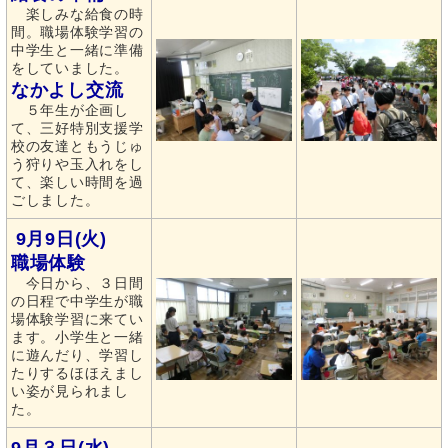
楽しみな給食の時
間。職場体験学習の
中学生と一緒に準備
をしていました。
なかよし交流
５年生が企画し
て、三好特別支援学
校の友達ともうじゅ
う狩りや玉入れをし
て、楽しい時間を過
ごしました。
9月9日(火)
職場体験
今日から、３日間
の日程で中学生が職
場体験学習に来てい
ます。小学生と一緒
に遊んだり、学習し
たりするほほえまし
い姿が見られまし
た。