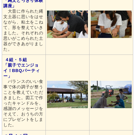
「縄文どっきり体験
講座」
大昔に作られた縄
文土器に思いをはせ
ながら、粘土をこね
て、形を整えていき
ました。それぞれの
思いがこめられた土
器ができあがりまし
た。
４組・５組
「親子でエンジョ
イ！BBQパーティ
ー」
バランスのいい食
事で体の調子が整う
ことを教えていただ
きました。図工で作
ったキャンドルを、
感謝のメッセージを
そえて、おうちの方
にプレゼントをしま
した。