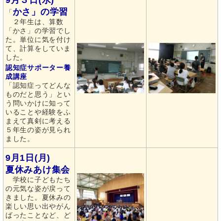
9月３日(水)
かさ」の学習
「
２年生は、算数
「かさ」の学習でし
た。単位に気を付け
て、計算をしていま
した。
認知症サポーター養
成講座
「認知症ってどんな
ものだと思う」とい
う問いかけに知って
いることや経験をふ
まえて真剣に考える
５年生の姿が見られ
ました。
9月1日(月)
夏休みあけ集会
学校に子どもたち
の元気な姿が戻って
きました。夏休みの
楽しい思い出やがん
ばったことなど、ど