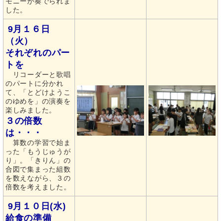
モニーが奏でられま
した。
9月１６日
（火）
それぞれのパー
トを
リコーダーと歌唱
のパートに分かれ
て、「とどけようこ
のゆめを」の演奏を
楽しみました。
３の倍数
は・・・
算数の学習で始ま
った「もうじゅうが
り」。「きりん」の
合図で集まった組数
を数えながら、３の
倍数を考えました。
9月１０日(水)
給食の準備