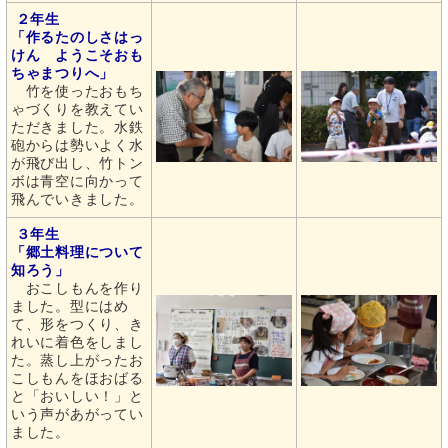
２年生
「作るたのしさはっ
けん ようこそおも
ちゃまつりへ」
竹を使ったおもち
ゃづくりを教えてい
ただきました。水鉄
砲からは勢いよく水
が飛び出し、竹トン
ボは青空に向かって
飛んでいきました。
３年生
「郷土料理について
知ろう」
おこしもんを作り
ました。型にはめ
て、形をつくり、き
れいに着色をしまし
た。蒸し上がったお
こしもんをほおばる
と「おいしい！」と
いう声があがってい
ました。