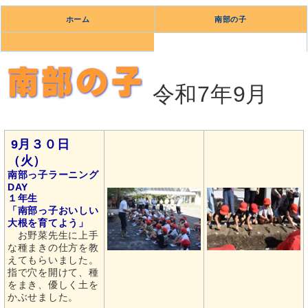
ホーム
南部の子
令和7年9月
9月３０日
（火）
南部っ子ラーニング
DAY
１年生
「南部っ子おいしい
大根を育てよう」
お野菜先生に上手
な種まきの仕方を教
えてもらいました。
指で穴を開けて、種
をまき、優しく土を
かぶせました。