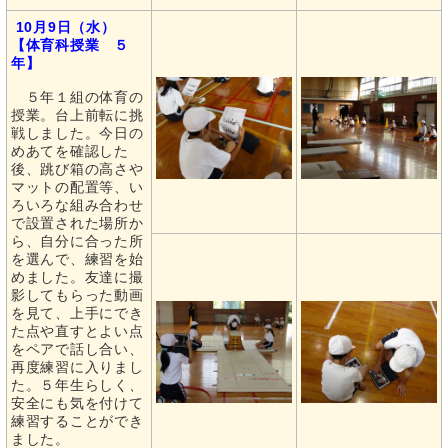
10月9日（水）
【体育科授業 ５
年】
５年１組の体育の
授業。台上前転に挑
戦しました。今日の
めあてを確認した
後、跳び箱の高さや
マットの配置等、い
ろいろな組み合わせ
で設置された場所か
ら、自分に合った所
を選んで、練習を始
めました。友達に撮
影してもらった動画
を見て、上手にでき
た点や直すとよい点
をペアで話し合い、
再度練習に入りまし
た。５年生らしく、
安全にも気を付けて
練習することができ
ました。