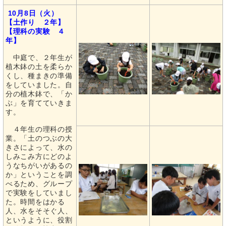
10月8日（火）
【土作り ２年】
【理科の実験 ４
年】
中庭で、２年生が
植木鉢の土を柔らか
くし、種まきの準備
をしていました。自
分の植木鉢で、「か
ぶ」を育てていきま
す。
４年生の理科の授
業。「土のつぶの大
きさによって、水の
しみこみ方にどのよ
うなちがいがあるの
か」ということを調
べるため、グループ
で実験をしていまし
た。時間をはかる
人、水をそそぐ人、
というように、役割