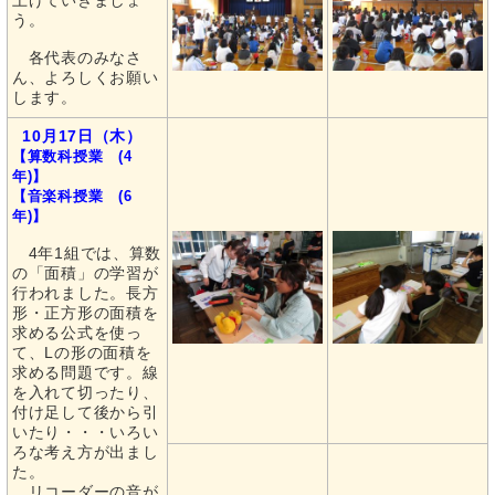
上げていきましょ
う。
各代表のみなさ
ん、よろしくお願い
します。
10月17日（木）
【算数科授業 (4
年)】
【音楽科授業 (6
年)】
4年1組では、算数
の「面積」の学習が
行われました。長方
形・正方形の面積を
求める公式を使っ
て、Lの形の面積を
求める問題です。線
を入れて切ったり、
付け足して後から引
いたり・・・いろい
ろな考え方が出まし
た。
リコーダーの音が