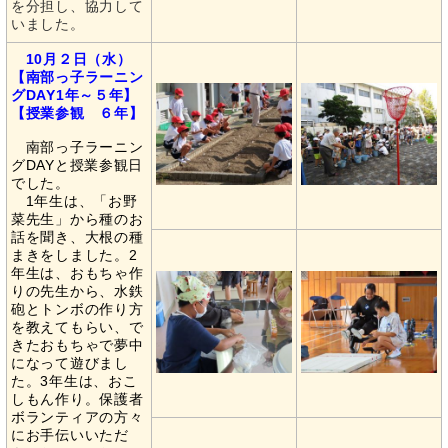
を分担し、協力して
いました。
10月２日（水）
【南部っ子ラーニン
グDAY1年～５年】
【授業参観 ６年】
南部っ子ラーニン
グDAYと授業参観日
でした。
1年生は、「お野
菜先生」から種のお
話を聞き、大根の種
まきをしました。2
年生は、おもちゃ作
りの先生から、水鉄
砲とトンボの作り方
を教えてもらい、で
きたおもちゃで夢中
になって遊びまし
た。3年生は、おこ
しもん作り。保護者
ボランティアの方々
にお手伝いいただ