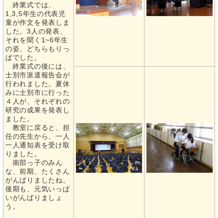
終業式では、
1,3,5年生の代表児
童が作文を発表しま
した。3人の発表、
それを聞く1~6年生
の姿、どちらもりっ
ぱでした。
終業式の後には、
士別市派遣報告会が
行われました。夏休
みに士別市に行った
４人が、それぞれの
研究の成果を発表し
ました。
教室に戻ると、担
任の先生から、一人
一人通知表を受け取
りました。
南部っ子のみん
な、前期、たくさん
がんばりましたね。
後期も、元気いっぱ
いがんばりましょ
う。