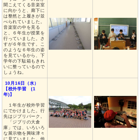
聞こえてくる音楽室
に向かうと、廊下に
は整然と上履きが並
べられていました。
音楽室の中を見る
と、６年生が授業を
行っていました。さ
すが６年生です。こ
のような６年生の姿
を見ているから、下
学年の下駄箱もきれ
いに整っているので
しょうね。
10月16日（水）
【校外学習 (1
年)】
１年生が校外学習
にでかけました。行
先はジブリパーク。
「ジブリの大倉
庫」では、いろいろ
な展示物を興味津々
に見ていました。他