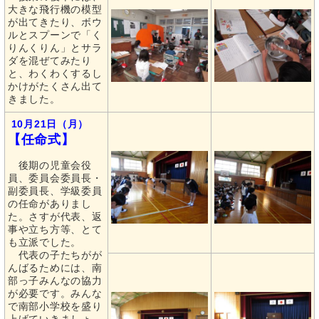
大きな飛行機の模型
が出てきたり、ボウ
ルとスプーンで「く
りんくりん」とサラ
ダを混ぜてみたり
と、わくわくするし
かけがたくさん出て
きました。
10月21日（月）
【任命式】
後期の児童会役
員、委員会委員長・
副委員長、学級委員
の任命がありまし
た。さすが代表、返
事や立ち方等、とて
も立派でした。
代表の子たちがが
んばるためには、南
部っ子みんなの協力
が必要です。みんな
で南部小学校を盛り