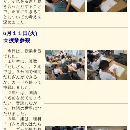
り、それを友達と聴
き合ったりすること
で、正直に生きるこ
とについての考えを
深めました。
6月１１日(火)
☆授業参観
今日は、授業参観
でした。
１年生は、算数
「たしざん」。２組
では、３分間で何問
たしざんができる
か、カードを使って
挑戦しました。
２年生は、国語
「名前を見てちょう
だい」音読しなが
ら、物語の世界にひ
たりました。
３年１組は、理科
「ゴムと風のはたら
き」。ゴムの使われ