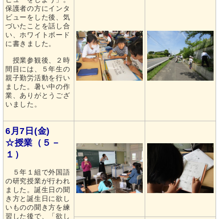
保護者の方にインタ
ビューをした後、気
づいたことを話し合
い、ホワイトボード
に書きました。
授業参観後、２時
間目には、５年生の
親子勤労活動を行い
ました。暑い中の作
業、ありがとうござ
いました。
6月7日(金)
☆授業（５－
１）
５年１組で外国語
の研究授業が行われ
ました。誕生日の聞
き方と誕生日に欲し
いものの聞き方を練
習した後で、「欲し