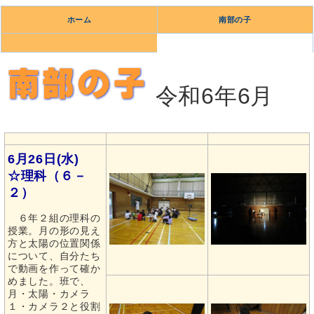
ホーム
南部の子
令和6年6月
6月26日(水)
☆理科（６－
２）
６年２組の理科の
授業。月の形の見え
方と太陽の位置関係
について、自分たち
で動画を作って確か
めました。班で、
月・太陽・カメラ
１・カメラ２と役割