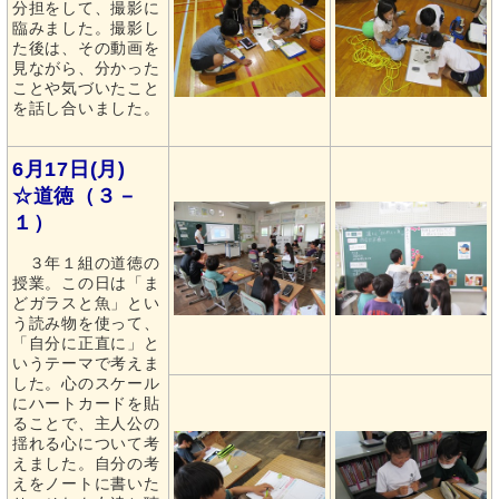
分担をして、撮影に
臨みました。撮影し
た後は、その動画を
見ながら、分かった
ことや気づいたこと
を話し合いました。
6月17日(月)
☆道徳（３－
１）
３年１組の道徳の
授業。この日は「ま
どガラスと魚」とい
う読み物を使って、
「自分に正直に」と
いうテーマで考えま
した。心のスケール
にハートカードを貼
ることで、主人公の
揺れる心について考
えました。自分の考
えをノートに書いた