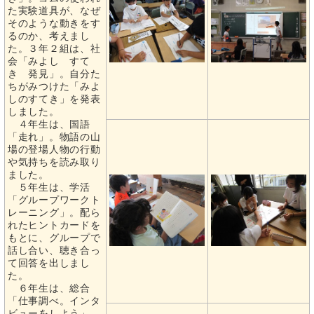
た実験道具が、なぜ
そのような動きをす
るのか、考えまし
た。３年２組は、社
会「みよし すて
き 発見」。自分た
ちがみつけた「みよ
しのすてき」を発表
しました。
４年生は、国語
「走れ」。物語の山
場の登場人物の行動
や気持ちを読み取り
ました。
５年生は、学活
「グループワークト
レーニング」。配ら
れたヒントカードを
もとに、グループで
話し合い、聴き合っ
て回答を出しまし
た。
６年生は、総合
「仕事調べ。インタ
ビューをしよう」。