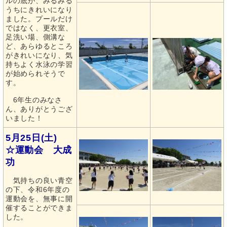
ルの底が、みるみる
うちにきれいになり
ました。プールだけ
ではなく、更衣室、
足洗い場、側溝な
ど、あらゆるところ
がきれいになり、気
持ちよく水泳の学習
が始められそうで
す。
6年生のみなさ
ん、ありがとうござ
いました！
5月25日(土)
☆運動会 大成
功
気持ちの良い青空
の下、令和6年度の
運動会を、無事に開
催することができま
した。