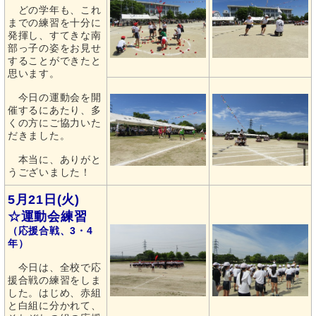
どの学年も、これ
までの練習を十分に
発揮し、すてきな南
部っ子の姿をお見せ
することができたと
思います。
今日の運動会を開
催するにあたり、多
くの方にご協力いた
だきました。
本当に、ありがと
うございました！
5月21日(火)
☆運動会練習
（応援合戦、3・4
年）
今日は、全校で応
援合戦の練習をしま
した。はじめ、赤組
と白組に分かれて、