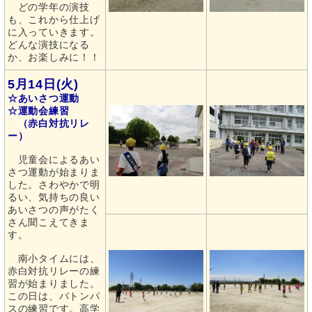
どの学年の演技
も、これから仕上げ
に入っていきます。
どんな演技になる
か、お楽しみに！！
5月14日(火)
☆あいさつ運動
☆運動会練習
（赤白対抗リレ
ー）
児童会によるあい
さつ運動が始まりま
した。さわやかで明
るい、気持ちの良い
あいさつの声がたく
さん聞こえてきま
す。
南小タイムには、
赤白対抗リレーの練
習が始まりました。
この日は、バトンパ
スの練習です。高学