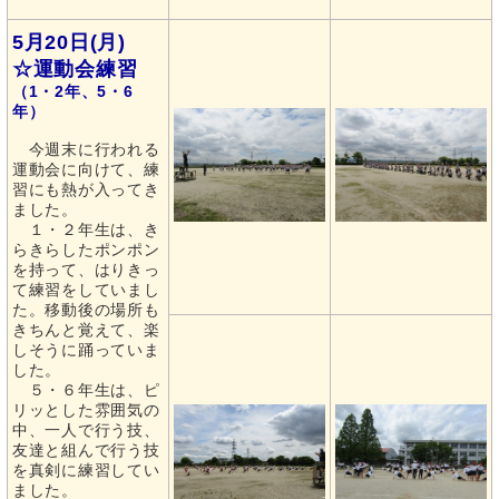
5月20日(月)
☆運動会練習
（1・2年、5・6
年）
今週末に行われる
運動会に向けて、練
習にも熱が入ってき
ました。
１・２年生は、き
らきらしたポンポン
を持って、はりきっ
て練習をしていまし
た。移動後の場所も
きちんと覚えて、楽
しそうに踊っていま
した。
５・６年生は、ピ
リッとした雰囲気の
中、一人で行う技、
友達と組んで行う技
を真剣に練習してい
ました。