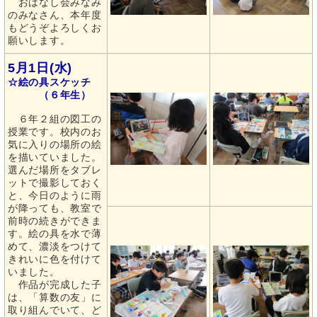
おはなし会みなみ
のみなさん、本年度
もどうぞよろしくお
願いします。
5月1日(水)
☆絵の具スケッチ
（６年生）
６年２組の図工の
授業です。校内のお
気に入りの場所の絵
を描いていました。
選んだ場所をタブレ
ットで撮影しておく
と、今日のように雨
が降っても、教室で
前時の続きができま
す。絵の具を水で薄
めて、濃淡をつけて
きれいに色を付けて
いました。
作品が完成した子
は、「算数の友」に
取り組んでいて、ど