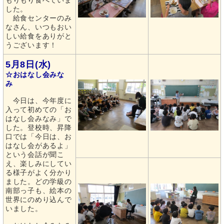
もりもり食べていま
した。
給食センターのみ
なさん、いつもおい
しい給食をありがと
うございます！
5月8日(水)
☆おはなし会みな
み
今日は、今年度に
入って初めての「お
はなし会みなみ」で
した。登校時、昇降
口では「今日は、お
はなし会があるよ」
という会話が聞こ
え、楽しみにしてい
る様子がよく分かり
ました。どの学級の
南部っ子も、絵本の
世界にのめり込んで
いました。