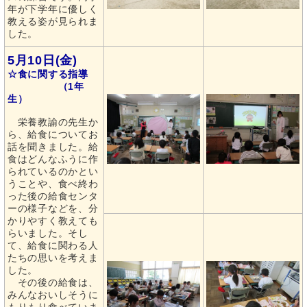
年が下学年に優しく
教える姿が見られま
した。
5月10日(金)
☆食に関する指導
（1年
生）
栄養教諭の先生か
ら、給食についてお
話を聞きました。給
食はどんなふうに作
られているのかとい
うことや、食べ終わ
った後の給食センタ
ーの様子などを、分
かりやすく教えても
らいました。そし
て、給食に関わる人
たちの思いを考えま
した。
その後の給食は、
みんなおいしそうに