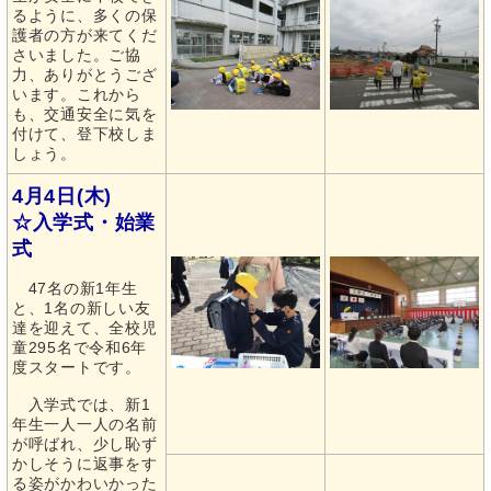
るように、多くの保
護者の方が来てくだ
さいました。ご協
力、ありがとうござ
います。これから
も、交通安全に気を
付けて、登下校しま
しょう。
4月4日(木)
☆入学式・始業
式
47名の新1年生
と、1名の新しい友
達を迎えて、全校児
童295名で令和6年
度スタートです。
入学式では、新1
年生一人一人の名前
が呼ばれ、少し恥ず
かしそうに返事をす
る姿がかわいかった