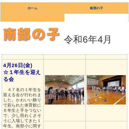
ホーム
南部の子
令和6年4月
4月26日(金)
☆１年生を迎え
る会
４７名の１年生を
迎える会が行われま
した。かわいい飾り
で彩られた体育館に
６年生と手をつない
で、少し照れくさそ
うに入場してきた１
年生。南部小に関す