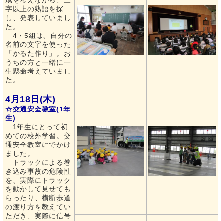
成を考えながら、三
字以上の熟語を探
し、発表していまし
た。
4・5組は、自分の
名前の文字を使った
「かるた作り」。お
うちの方と一緒に一
生懸命考えていまし
た。
4月18日(木)
☆交通安全教室(1年
生)
1年生にとって初
めての校外学習。交
通安全教室にでかけ
ました。
トラックによる巻
き込み事故の危険性
を、実際にトラック
を動かして見せても
らったり、横断歩道
の渡り方を教えてい
ただき、実際に信号