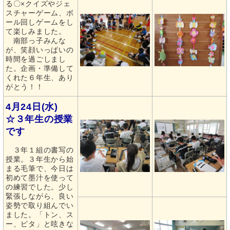
る〇×クイズやジェ
スチャーゲーム、ボ
ール回しゲームをし
て楽しみました。
南部っ子みんな
が、笑顔いっぱいの
時間を過ごしまし
た。企画・準備して
くれた６年生、あり
がとう！！
4月24日(水)
☆３年生の授業
です
３年１組の書写の
授業。３年生から始
まる毛筆で、今日は
初めて墨汁を使って
の練習でした。少し
緊張しながら、良い
姿勢で取り組んでい
ました。「トン、ス
ー、ピタ」と呟きな