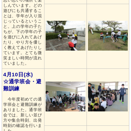
思い思いの場所で楽
しんでいます。どの
遊びにも共通するこ
とは、学年が入り混
じっているというこ
と。上の学年の子た
ちが、下の学年の子
を遊びに入れてあげ
たり、やり方を優し
く教えてあげたりし
ています。とても微
笑ましい時間が流れ
ていました。
4月10日(水)
☆通学班会・避
難訓練
今年度初めての通
学班会と避難訓練が
ありました。通学班
会では、新しい並び
方や集合時刻、出発
時刻の確認を行いま
した。