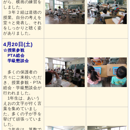
がら、横画の練習を
しました。
３年２組は道徳の
授業。自分の考えを
堂々と発表し、それ
をしっかりと聴く姿
がありました。
4月20日(土)
☆授業参観
PTA総会
学級懇談会
多くの保護者の
方々にご来校いただ
き、授業参観・PTA
総会・学級懇談会が
行われました。
1年生は、あいう
えおの文字が付く言
葉を集めていまし
た。多くの子が手を
挙げて頑張っていま
した。
２年生は、算数で