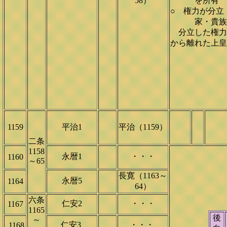
58）
を所有
○ 権力が分立
家・貴族・
分立した権力
から離れた上皇
1159
平治1
平治（1159）
二条
1158
永暦1
・・・
1160
～65
長寛（1163～
永暦5
1164
64）
六条
仁安2
・・・
1167
1165
後
～
仁安3
・・・
1168