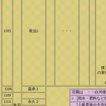
1105
長治2
・・・
後三
の実
白
1106
嘉承１
荘園は ・・白河後
1109
○
用水・肥料など
1114
永久２
上級貴族や大寺
鳥羽