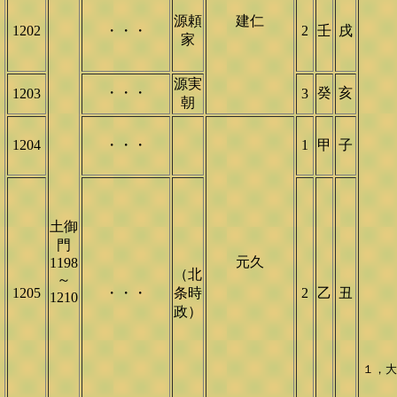
源頼
建仁
1202
・・・
2
壬
戌
家
源実
・・・
癸
亥
1203
3
朝
1204
・・・
1
甲
子
土御
門
元久
1198
（北
～
1205
・・・
条時
2
乙
丑
1210
政）
１，大