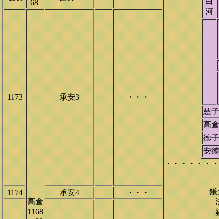
白
68
河
1173
承安3
・・・
慈
高倉
徳
安徳
・・・・・・・
鎌
1174
承安4
・・・
高倉
1168