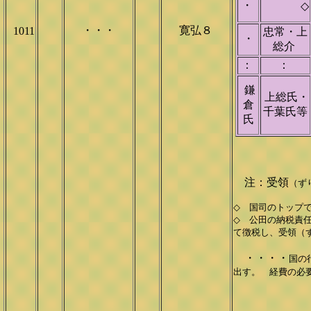
・
◇
・・・
寛弘８
1011
忠常・上
・
総介
：
：
鎌
上総氏・
倉
千葉氏等
氏
注：受領
（ず
◇ 国司のトップ
◇ 公田の納税責
て徴税し、受領（
・・・・
国の
出す。 経費の必