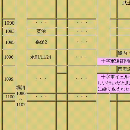
武士
1090
・・・
・・・
1093
寛治
・・・
嘉保2
・・・
1095
畿内・
1096
永町/11/24
・・・
十字軍遠征開始
南海道
十字軍イェルサ
・・・
・・・
1099
しい行いだと思
堀河
に繰り返えれた
1086
1100
・・・
・・・
～
1107