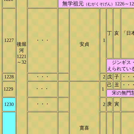
無学祖元
1226～
（むがくそげん）
丁
亥
「日
1227
・・・
1
後堀
安貞
河
1221
～32
ジンギス・
えられてい
1228
・・・
2
戊
子
・・
己
丑
・・
・・・
1229
1
宋の無門慧開
・・・
庚
寅
1230
2
寛喜