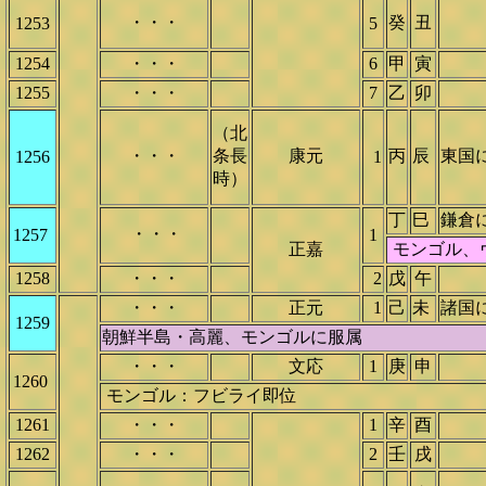
・・・
癸
丑
1253
5
1254
・・・
6
甲
寅
1255
・・・
7
乙
卯
（北
・・・
条長
康元
丙
辰
東国
1256
1
時）
丁
巳
鎌倉
・・・
1257
1
正嘉
モンゴル、
1258
・・・
2
戊
午
・・・
正元
1
己
未
諸国
1259
朝鮮半島・高麗、モンゴルに服属
・・・
文応
1
庚
申
1260
モンゴル：フビライ即位
1261
・・・
1
辛
酉
1262
・・・
2
壬
戌