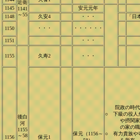
近衛
1145
安元元年
1141
～55
1148
久安4
・・・
「日
・・・
・・・・・・
1150
・・・
1151
1155
久寿2
・・・
院政の時代
○ 下級の役人
後白
や摂関家等
河
の家の職員
1155
保元（1156～
○ 有力貴族や
～58
1156
保元1