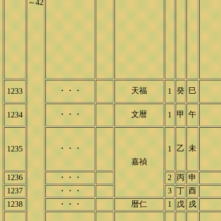
～42
・・・
天福
癸
巳
1233
1
・・・
文暦
甲
午
1234
1
・・・
乙
未
1235
1
嘉禎
1236
・・・
2
丙
申
1237
・・・
3
丁
酉
1238
・・・
暦仁
1
戊
戌