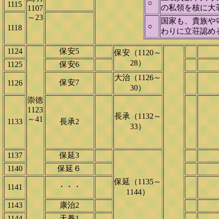
○
1115
の私領を核に大
1107
～23
国家も、貴族や
○
1118
わりに立荘認め
1124
保安5
保安（1120～
28）
1125
保安6
大治（1126～
保安7
1126
30）
崇徳
1123
長承（1132～
～41
1133
長承2
33）
1137
保延3
1140
保延６
保延（1135～
・・・
1141
1144）
1143
康治2
1144
天養1