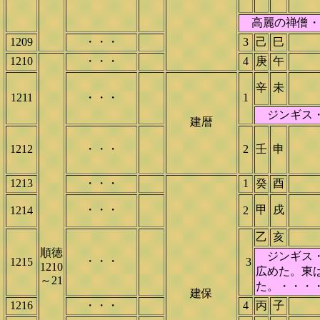
高麗の禅僧・
1209
・・・
3
己
巳
1210
・・・
4
庚
午
辛
未
1211
・・・
1
ジンギス・
建暦
1212
・・・
2
壬
申
1213
・・・
1
癸
酉
・・・
甲
戌
1214
2
乙
亥
順徳
ジンギス・
・・・
1215
3
1210
広めた。東
～21
た。・・・
建保
1216
・・・
4
丙
子