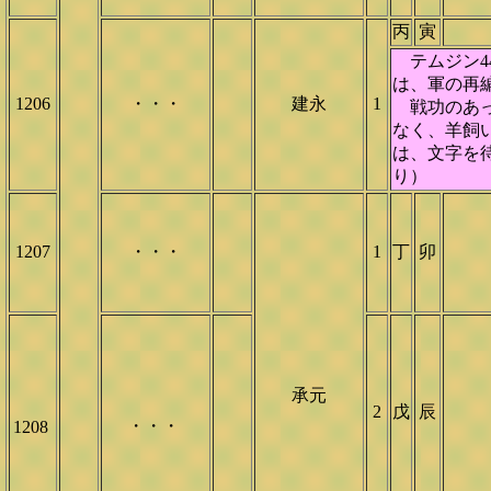
丙
寅
テムジン4
は、軍の再
1206
・・・
建永
1
戦功のあっ
なく、羊飼
は、文字を
り）
1207
・・・
1
丁
卯
承元
2
戊
辰
・・・
1208