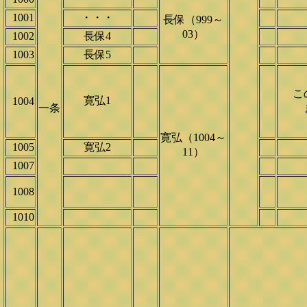
1001
・・・
長保（999～
03）
1002
長保4
1003
長保5
この
寛弘1
1004
一条
寛弘（1004～
1005
寛弘2
11）
1007
1008
1010