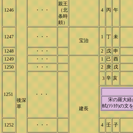
親王
1246
・・・
（北
4
丙
午
条時
頼）
1247
・・・
1
丁
未
宝治
1248
・・・
2
戊
申
1249
・・・
1
己
酉
1250
・・・
2
庚
戌
辛
亥
3
1251
・・・
宋の羅大経
後深
軾(ｿｼﾖｸ)の
草
建長
1252
・・・
4
壬
子