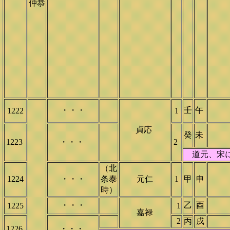
仲恭
・・・
壬
午
1222
1
貞応
癸
未
1223
・・・
2
道元、宋にに
（北
1224
・・・
条泰
元仁
1
甲
申
時）
・・・
乙
酉
1225
1
嘉禄
2
丙
戌
1226
・・・