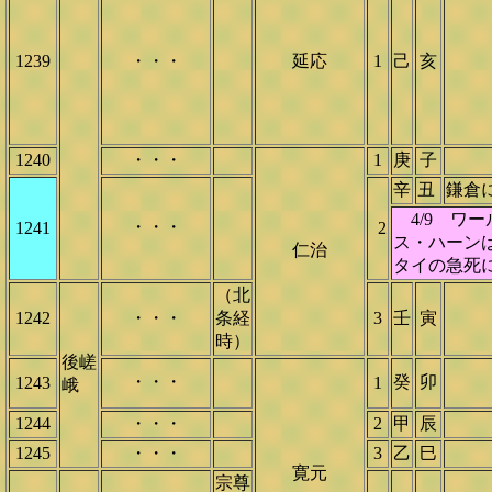
1239
・・・
延応
1
己
亥
1240
・・・
1
庚
子
辛
丑
鎌倉
4/9 ワ
・・・
1241
2
ス・ハーン
仁治
タイの急死
（北
1242
・・・
条経
3
壬
寅
時）
後嵯
・・・
癸
卯
1243
1
峨
1244
・・・
2
甲
辰
1245
・・・
3
乙
巳
寛元
宗尊