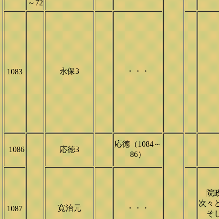
～72
永保3
・・・
1083
応徳（1084～
1086
応徳3
86）
院政
次々
寛治元
・・・
1087
そし