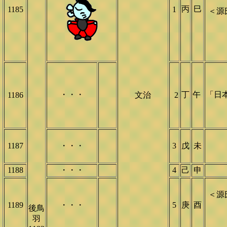
丙
巳
1185
1
＜源
・・・
丁
午
「日
1186
文治
2
1187
・・・
3
戊
未
1188
・・・
4
己
申
＜源
1189
・・・
5
庚
酉
後鳥
羽