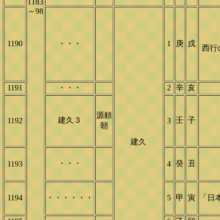
1183
～98
1190
・・・
1
庚
戌
西行
1191
・・・
2
辛
亥
源頼
建久３
壬
子
1192
3
朝
建久
・・・
癸
丑
1193
4
1194
・・・・・・
5
甲
寅
「日