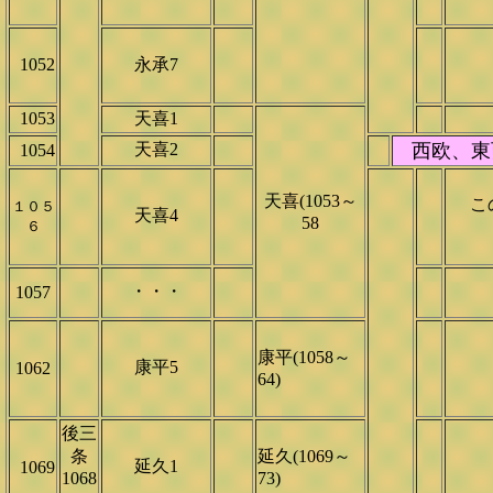
1052
永承7
1053
天喜1
天喜2
西欧、東
1054
天喜(1053～
この
１０５
天喜4
58
６
・・・
1057
康平(1058～
康平5
1062
64)
後三
条
延久(1069～
延久1
1069
1068
73)