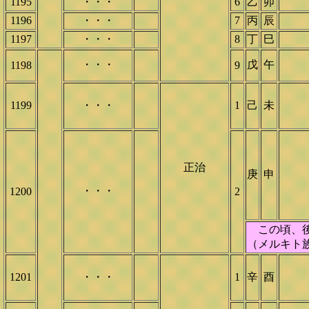
1195
・・・
6
乙
卯
1196
・・・
7
丙
辰
1197
・・・
8
丁
巳
・・・
戊
午
1198
9
1199
・・・
1
己
未
正治
庚
申
・・・
1200
2
この頃、後
（メルキト
1201
・・・
1
辛
酉