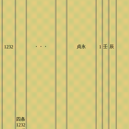
・・・
貞永
壬
辰
1232
1
四条
1232