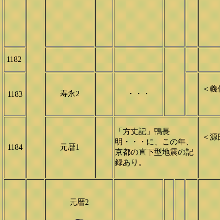
1182
＜義
寿永2
・・・
1183
「方丈記」鴨長
＜源
明・・・に、この年、
1184
元暦1
京都の直下型地震の記
録あり。
元暦2