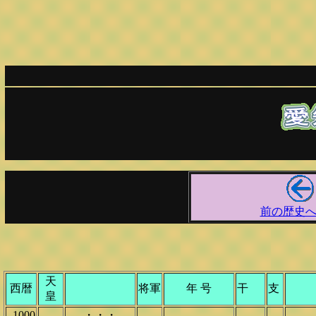
前の歴史
天
西暦
将軍
年 号
干
支
皇
1000
・・・