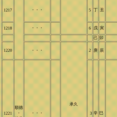
・・・
丁
丑
1217
5
・・・
戊
寅
1218
6
己
卯
1220
・・・
2
庚
辰
承久
順徳
・
・・・
辛
巳
1221
3