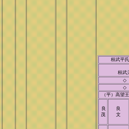
桓武平
桓武
◇
◇
（平）高望
良
良
茂
文