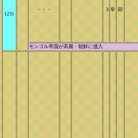
・・・
3
辛
卯
1231
モンゴル帝国が高麗・朝鮮に侵入