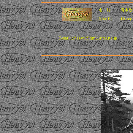
名 前
青木政
NAME
Heavy 
E-mail ; heavy@hm2.aitai.ne.jp